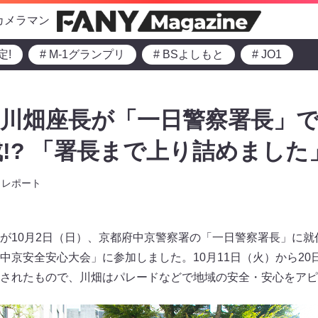
カメラマン
定!
# M-1グランプリ
# BSよしもと
# JO1
・川畑座長が「一日警察署長」
!? 「署長まで上り詰めました
レポート
が10月2日（日）、京都府中京警察署の「一日警察署長」に就
中京安全安心大会」に参加しました。10月11日（火）から20
されたもので、川畑はパレードなどで地域の安全・安心をアピ