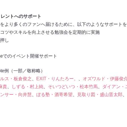
タレントへのサポート
をより多くのファンへ届けるために、以下のようなサポートを
コツやスキルを向上させる勉強会を定期的に実施
押し
laceでのイベント開催サポート
te例（一部／敬称略）
ルス・板倉俊之
、
EXIT・りんたろー。
、
オズワルド・伊藤俊
麻貴
、
しずる・村上純
、
そいつどいつ・松本竹馬
、
ダイアン・
ンサー・向井慧
、
ぼる塾・酒寄希望
、
見取り図・盛山晋太郎
、