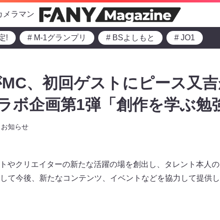
カメラマン
定!
# M-1グランプリ
# BSよしもと
# JO1
MC、初回ゲストにピース又吉が
eコラボ企画第1弾「創作を学ぶ勉
お知らせ
レントやクリエイターの新たな活躍の場を創出し、タレント本人
して今後、新たなコンテンツ、イベントなどを協力して提供し