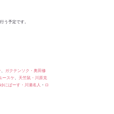
行う予定です。
介
、
ガクテンソク・奥田修
ユースケ
、
天竺鼠・川原克
ゆにばーす・川瀬名人
・
ロ