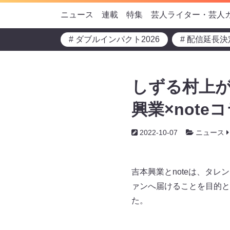
ニュース
連載
特集
芸人ライター・芸人
# ダブルインパクト2026
# 配信延長決
しずる村上が
興業×not
2022-10-07
ニュース
吉本興業とnoteは、タ
ァンへ届けることを目的と
た。