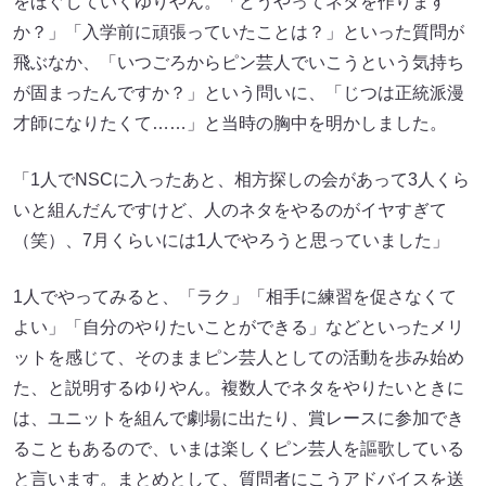
をほぐしていくゆりやん。「どうやってネタを作ります
か？」「入学前に頑張っていたことは？」といった質問が
飛ぶなか、「いつごろからピン芸人でいこうという気持ち
が固まったんですか？」という問いに、「じつは正統派漫
才師になりたくて……」と当時の胸中を明かしました。
「1人でNSCに入ったあと、相方探しの会があって3人くら
いと組んだんですけど、人のネタをやるのがイヤすぎて
（笑）、7月くらいには1人でやろうと思っていました」
1人でやってみると、「ラク」「相手に練習を促さなくて
よい」「自分のやりたいことができる」などといったメリ
ットを感じて、そのままピン芸人としての活動を歩み始め
た、と説明するゆりやん。複数人でネタをやりたいときに
は、ユニットを組んで劇場に出たり、賞レースに参加でき
ることもあるので、いまは楽しくピン芸人を謳歌している
と言います。まとめとして、質問者にこうアドバイスを送