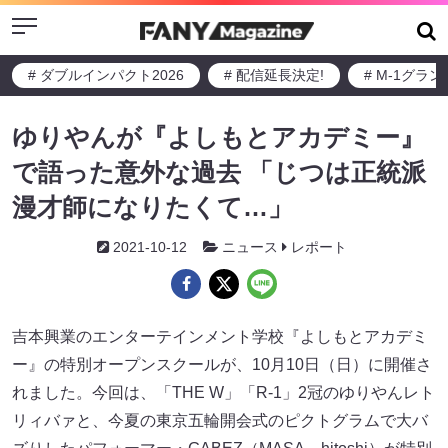
Menu
# ダブルインパクト2026
# 配信延長決定!
# M-1グラ
ゆりやんが『よしもとアカデミー』
で語った意外な過去 「じつは正統派
漫才師になりたくて…」
2021-10-12
ニュース
レポート
吉本興業のエンターテインメント学校『よしもとアカデミ
ー』の特別オープンスクールが、10月10日（日）に開催さ
れました。今回は、「THE W」「R-1」2冠のゆりやんレト
リィバァと、今夏の東京五輪開会式のピクトグラムで大バ