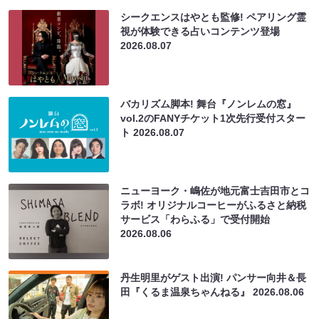
シークエンスはやとも監修! ペアリング霊
視が体験できる占いコンテンツ登場
2026.08.07
バカリズム脚本! 舞台『ノンレムの窓』
vol.2のFANYチケット1次先行受付スター
ト
2026.08.07
ニューヨーク・嶋佐が地元富士吉田市とコ
ラボ! オリジナルコーヒーがふるさと納税
サービス「わらふる」で受付開始
2026.08.06
丹生明里がゲスト出演! パンサー向井＆長
田『くるま温泉ちゃんねる』
2026.08.06