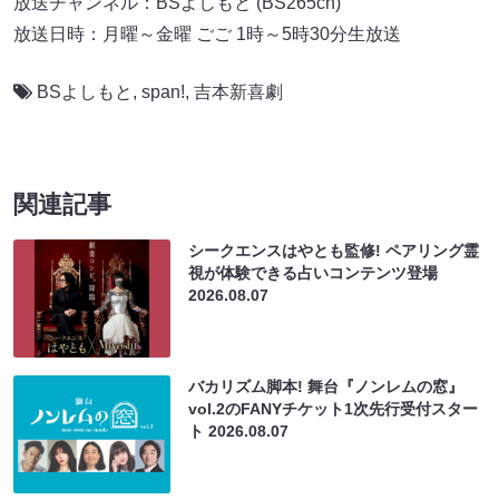
放送チャンネル：BSよしもと (BS265ch)
放送日時：月曜～金曜 ごご 1時～5時30分生放送
BSよしもと
,
span!
,
吉本新喜劇
関連記事
シークエンスはやとも監修! ペアリング霊
視が体験できる占いコンテンツ登場
2026.08.07
バカリズム脚本! 舞台『ノンレムの窓』
vol.2のFANYチケット1次先行受付スター
ト
2026.08.07