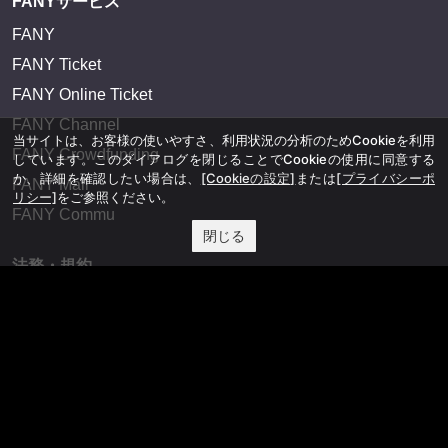
FANYサービス
FANY
FANY Ticket
FANY Online Ticket
FANY Channel
当サイトは、お客様の使いやすさ、利用状況の分析のためCookieを利用
FANY Crowdfunding
しています。このダイアログを閉じることでCookieの使用に同意する
か、詳細を確認したい場合は、
[Cookieの設定]
または
[プライバシーポ
FANY Mall
リシー]
をご参照ください。
FANY Commu
閉じる
法務・規約
プライバシーポリシー
反社会的勢力排除宣言
会社情報
吉本興業株式会社
お問い合わせ