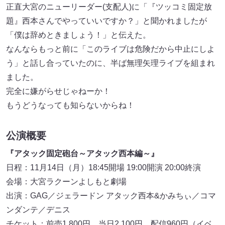
正直大宮のニューリーダー(支配人)に「『ツッコミ固定放
題』西本さんでやっていいですか？」と聞かれましたが
「僕は辞めときましょう！」と伝えた。
なんならもっと前に「このライブは危険だから中止にしよ
う」と話し合っていたのに、半ば無理矢理ライブを組まれ
ました。
完全に嫌がらせじゃねーか！
もうどうなっても知らないからね！
公演概要
『アタック固定砲台～アタック西本編～』
日程：11月14日（月）18:45開場 19:00開演 20:00終演
会場：大宮ラクーンよしもと劇場
出演：GAG／ジェラードン アタック西本&かみちぃ／コマ
ンダンテ／デニス
チケット：前売1,800円 当日2,100円 配信960円（イベ