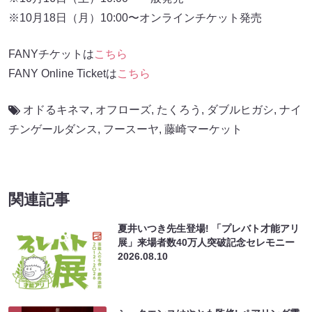
※10月18日（月）10:00〜オンラインチケット発売
FANYチケットは
こちら
FANY Online Ticketは
こちら
オドるキネマ
,
オフローズ
,
たくろう
,
ダブルヒガシ
,
ナイ
チンゲールダンス
,
フースーヤ
,
藤崎マーケット
関連記事
夏井いつき先生登場! 「プレバト才能アリ
展」来場者数40万人突破記念セレモニー
2026.08.10