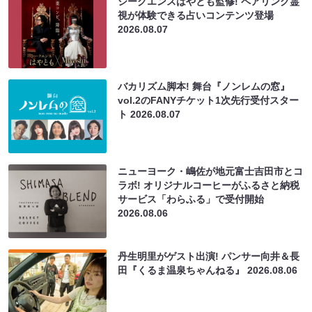
シークエンスはやとも監修! ペアリング霊
視が体験できる占いコンテンツ登場
2026.08.07
バカリズム脚本! 舞台『ノンレムの窓』
vol.2のFANYチケット1次先行受付スター
ト
2026.08.07
ニューヨーク・嶋佐が地元富士吉田市とコ
ラボ! オリジナルコーヒーがふるさと納税
サービス「わらふる」で受付開始
2026.08.06
丹生明里がゲスト出演! パンサー向井＆長
田『くるま温泉ちゃんねる』
2026.08.06