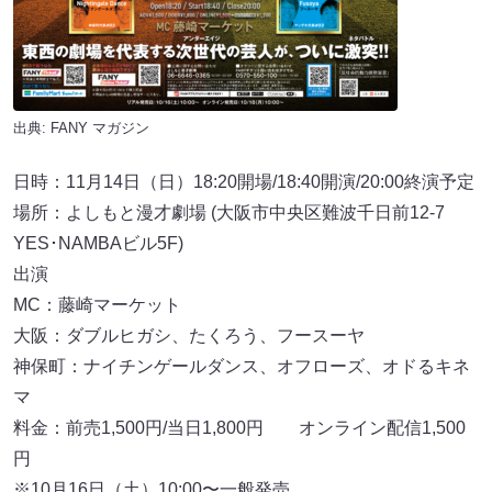
出典:
FANY マガジン
日時：11月14日（日）18:20開場/18:40開演/20:00終演予定
場所：よしもと漫才劇場 (大阪市中央区難波千日前12-7
YES･NAMBAビル5F)
出演
MC：藤崎マーケット
大阪：ダブルヒガシ、たくろう、フースーヤ
神保町：ナイチンゲールダンス、オフローズ、オドるキネ
マ
料金：前売1,500円/当日1,800円 オンライン配信1,500
円
※10月16日（土）10:00〜一般発売