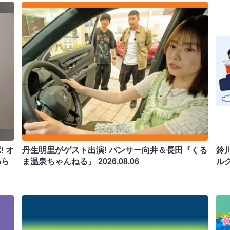
 オ
丹生明里がゲスト出演! パンサー向井＆長田『くる
鈴
わら
ま温泉ちゃんねる』
2026.08.06
ル