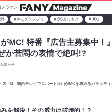
カメラマン
定!
# M-1グランプリ
# BSよしもと
# JO1
がMC! 特番『広告主募集中！』
なぜか苦悶の表情で絶叫!?
お知らせ
:30～25:00、関西テレビでロバート秋山がMCを務めるバラエ
悩みを解決！その威力は破壊的！？