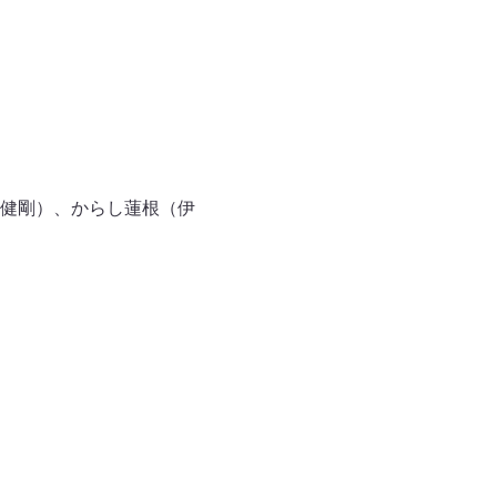
健剛）、からし蓮根（伊