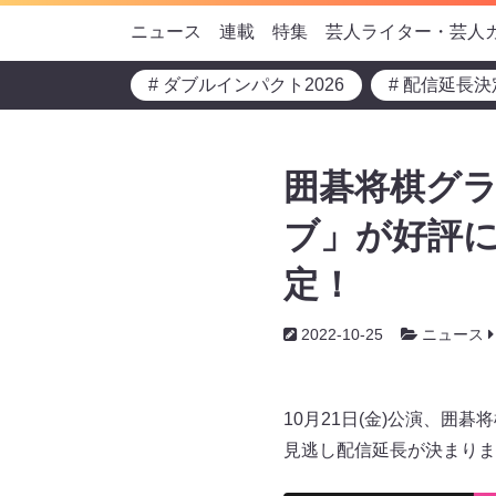
ニュース
連載
特集
芸人ライター・芸人
# ダブルインパクト2026
# 配信延長決
囲碁将棋グラ
ブ」が好評に
定！
2022-10-25
ニュース
10月21日(金)公演、囲碁
見逃し配信延長が決まりま