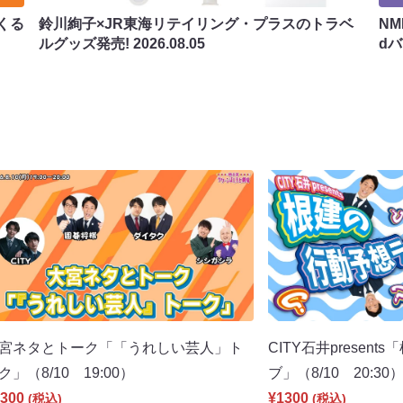
くる
鈴川絢子×JR東海リテイリング・プラスのトラベ
N
ルグッズ発売!
2026.08.05
d
宮ネタとトーク「「うれしい芸人」ト
CITY石井presen
ク」（8/10 19:00）
ブ」（8/10 20:30
300
¥1300
(税込)
(税込)