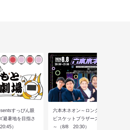
sentsすっぴん眼
六本木ネオン～ロングコートダディ×
ズ避暑地を目指さ
ビスケットブラザーズ×ヨネダ2000
0:45）
～（8/8 20:30）