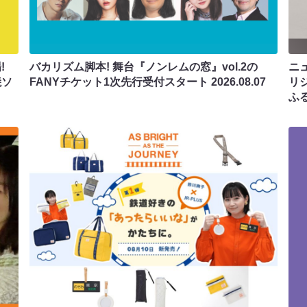
!
バカリズム脚本! 舞台『ノンレムの窓』vol.2の
ニ
焼ソ
FANYチケット1次先行受付スタート
2026.08.07
リ
ふ