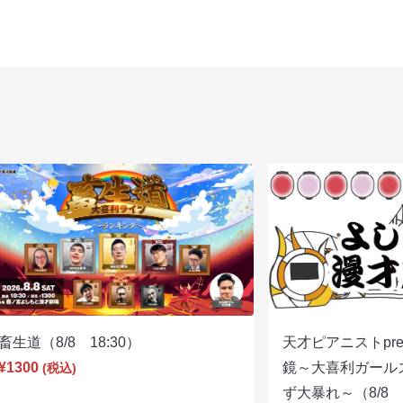
畜生道（8/8 18:30）
天才ピアニストpre
¥1300
鏡～大喜利ガール
(税込)
ず大暴れ～（8/8 2