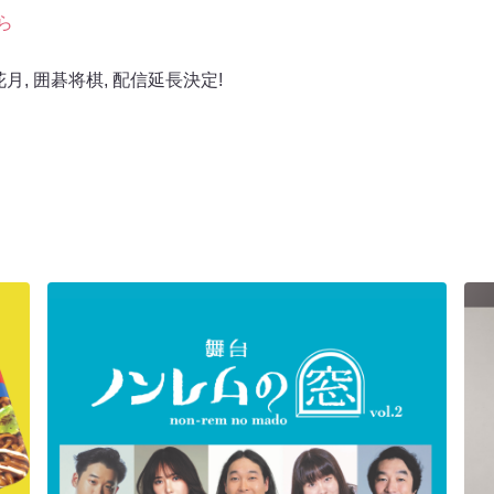
ら
花月
,
囲碁将棋
,
配信延長決定!