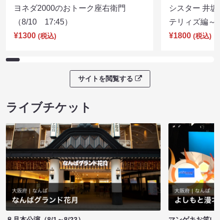
ヨネダ2000のおトーク座右衛門
シスター 井坂
（8/10 17:45）
テリィズ編～（8
¥1300
¥1800
(税込)
(税込)
サイトを閲覧する
ライブチケット
８月本公演（8/1～8/23）
マンゲキお笑い