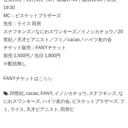
19:30
MC：ビスケットブラザーズ
先生：ライス 田所
スナフキンズ／なにわスワンキーズ／イノシカチョウ／20
世紀／天才ピアニスト／フミ／cacao／ハイツ友の会
チケット販売：FANYチケット
前売 1,500円／当日 1,800円
※配信無し
FANYチケットは
こちら
20世紀
,
cacao
,
FANY
,
イノシカチョウ
,
スナフキンズ
,
な
にわスワンキーズ
,
ハイツ友の会
,
ビスケットブラザーズ
,
フ
ミ
,
ライス
,
天才ピアニスト
,
田所仁