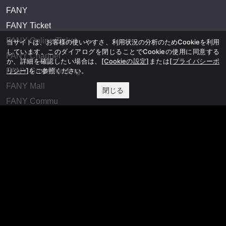
FANY
FANY Ticket
FANY Online Ticket
当サイトは、お客様の使いやすさ、利用状況の分析のためCookieを利用
しています。このダイアログを閉じることでCookieの使用に同意する
FANY Channel
か、詳細を確認したい場合は、
[Cookieの設定]
または
[プライバシーポ
リシー]
をご参照ください。
FANY Crowdfunding
FANY Mall
閉じる
FANY Commu
法務・規約
プライバシーポリシー
反社会的勢力排除宣言
会社情報
吉本興業株式会社
お問い合わせ