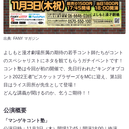
出典:
FANY マガジン
よしもと漫才劇場所属の期待の若手コント師たちがコント
のスペシャリストにネタを観てもらうガチイベントです！
コント塾は今回が初の開催で、先日行われた“キングオブコ
ント2022王者”ビスケットブラザーズをMCに迎え、第1回
目はライス田所が先生として登場！
どんな講義が聞けるのか、乞うご期待！！
公演概要
「マンゲキコント塾」
公演日時：11月3日（木）開場17:45｜開演18:00｜終演