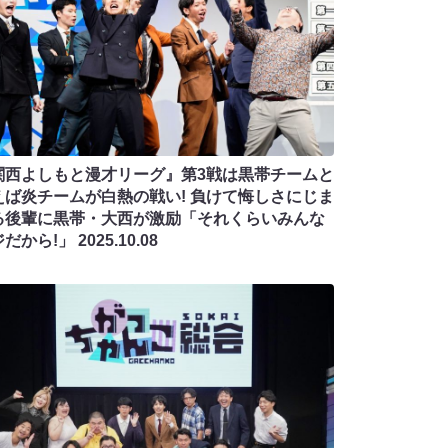
関西よしもと漫才リーグ』第3戦は黒帯チームと
えば炎チームが白熱の戦い! 負けて悔しさにじま
る後輩に黒帯・大西が激励「それくらいみんな
ジだから!」
2025.10.08