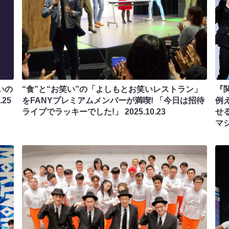
いの
“食”と“お笑い”の「よしもとお笑いレストラン」
『
.25
をFANYプレミアムメンバーが満喫! 「今日は招待
例
ライブでラッキーでした!」
2025.10.23
せ
マ