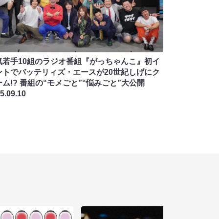
気若手10組のラジオ番組『がっちゃんこ』初イ
ントでバッテリィズ・エースが20世紀しげにク
ム!? 番組の“モメごと”“悩みごと”大公開
5.09.10