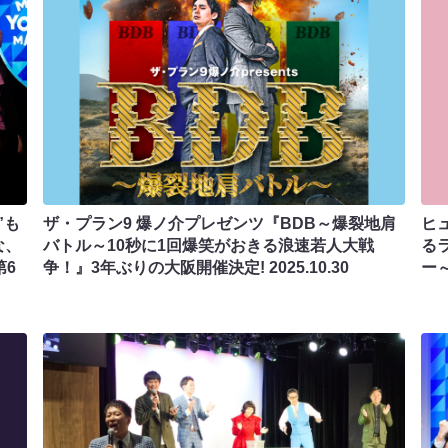
”も
ザ・プラン9 爆ノ介プレゼンツ『BDB～爆裂地肩
ヒ
な、
バトル～10秒に1回爆笑がおきる浪速若人大戦
る
第6
争！』3年ぶりの大阪開催決定!
2025.10.30
ー