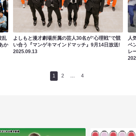
波乱
よしもと漫才劇場所属の芸人30名が“心理戦”で競
人
あか
い合う『マンゲキマインドマッチ』9月14日放送!
ベ
2025.09.13
レー
202
1
2
…
4