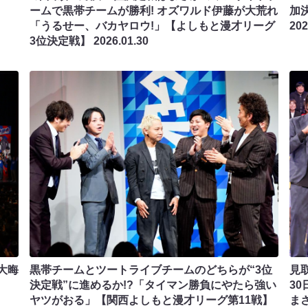
ームで黒帯チームが勝利! オズワルド伊藤が大荒れ
加決
「うるせー、バカヤロウ!」【よしもと漫才リーグ
202
3位決定戦】
2026.01.30
大晦
黒帯チームとツートライブチームのどちらが“3位
見
決定戦”に進めるか!?「タイマン勝負にやたら強い
30
ヤツがおる」【関西よしもと漫才リーグ第11戦】
まさ