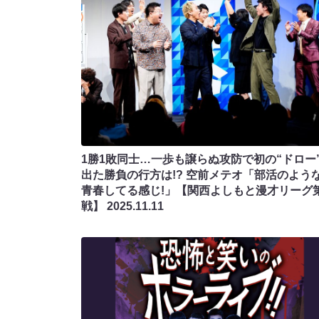
1勝1敗同士…一歩も譲らぬ攻防で初の“ドロー
出た勝負の行方は!? 空前メテオ「部活のよう
青春してる感じ!」【関西よしもと漫才リーグ
戦】
2025.11.11