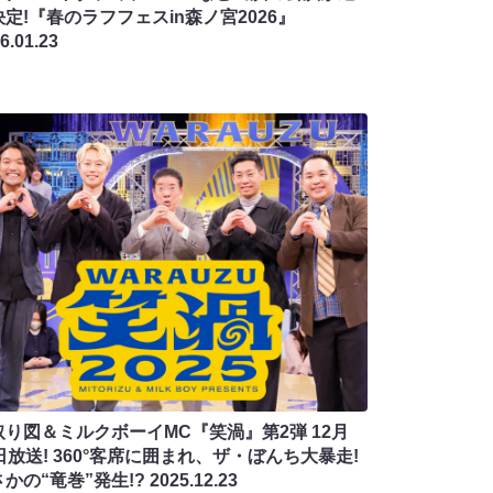
定!『春のラフフェスin森ノ宮2026』
6.01.23
取り図＆ミルクボーイMC『笑渦』第2弾 12月
日放送! 360°客席に囲まれ、ザ・ぼんち大暴走!
かの“竜巻”発生!?
2025.12.23