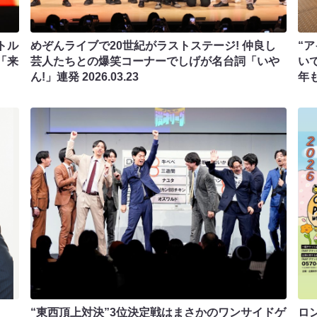
トル
めぞんライブで20世紀がラストステージ! 仲良し
“
「来
芸人たちとの爆笑コーナーでしげが名台詞「いや
い
ん!」連発
2026.03.23
年
“東西頂上対決”3位決定戦はまさかのワンサイドゲ
ロ