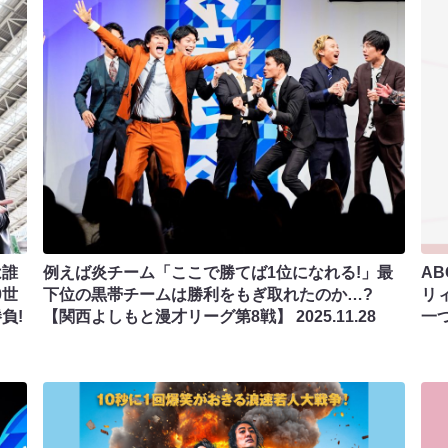
は誰
例えば炎チーム「ここで勝てば1位になれる!」最
A
0世
下位の黒帯チームは勝利をもぎ取れたのか…?
リィ
負!
【関西よしもと漫才リーグ第8戦】
2025.11.28
一