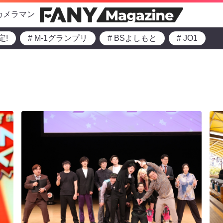
カメラマン
定!
# M-1グランプリ
# BSよしもと
# JO1