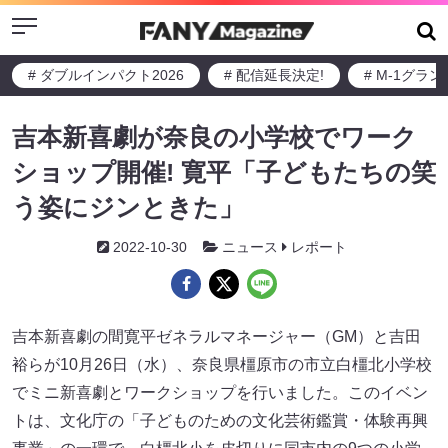
Menu
# ダブルインパクト2026
# 配信延長決定!
# M-1グラ
吉本新喜劇が奈良の小学校でワーク
ショップ開催! 寛平「子どもたちの笑
う姿にジンときた」
2022-10-30
ニュース
レポート
吉本新喜劇の間寛平ゼネラルマネージャー（GM）と吉田
裕らが10月26日（水）、奈良県橿原市の市立白橿北小学校
でミニ新喜劇とワークショップを行いました。このイベン
トは、文化庁の「子どものための文化芸術鑑賞・体験再興