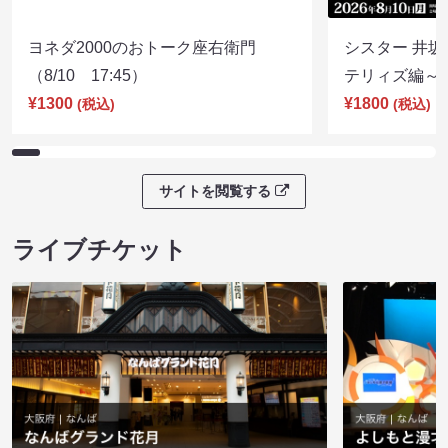
ヨネダ2000のおトーク座右衛門
シスター 井坂
（8/10 17:45）
テリィズ編～（8
¥1300
¥1800
(税込)
(税込)
サイトを閲覧する
ライブチケット