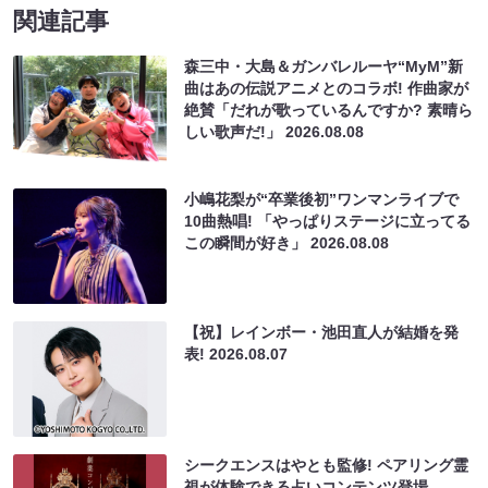
関連記事
森三中・大島＆ガンバレルーヤ“MyM”新
曲はあの伝説アニメとのコラボ! 作曲家が
絶賛「だれが歌っているんですか? 素晴ら
しい歌声だ!」
2026.08.08
小嶋花梨が“卒業後初”ワンマンライブで
10曲熱唱! 「やっぱりステージに立ってる
この瞬間が好き」
2026.08.08
【祝】レインボー・池田直人が結婚を発
表!
2026.08.07
シークエンスはやとも監修! ペアリング霊
視が体験できる占いコンテンツ登場