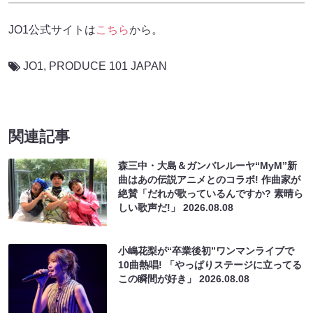
JO1公式サイトは
こちら
から。
JO1
,
PRODUCE 101 JAPAN
関連記事
森三中・大島＆ガンバレルーヤ“MyM”新
曲はあの伝説アニメとのコラボ! 作曲家が
絶賛「だれが歌っているんですか? 素晴ら
しい歌声だ!」
2026.08.08
小嶋花梨が“卒業後初”ワンマンライブで
10曲熱唱! 「やっぱりステージに立ってる
この瞬間が好き」
2026.08.08