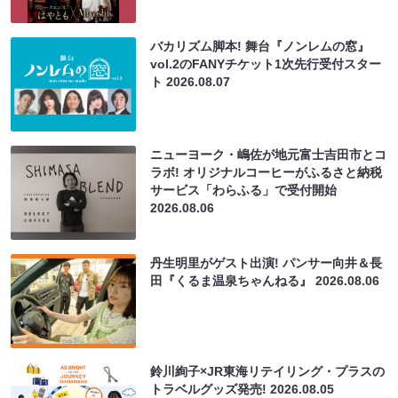
バカリズム脚本! 舞台『ノンレムの窓』
vol.2のFANYチケット1次先行受付スター
ト
2026.08.07
ニューヨーク・嶋佐が地元富士吉田市とコ
ラボ! オリジナルコーヒーがふるさと納税
サービス「わらふる」で受付開始
2026.08.06
丹生明里がゲスト出演! パンサー向井＆長
田『くるま温泉ちゃんねる』
2026.08.06
鈴川絢子×JR東海リテイリング・プラスの
トラベルグッズ発売!
2026.08.05