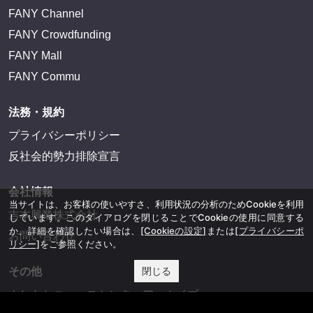
FANY Channel
FANY Crowdfunding
FANY Mall
FANY Commu
法務・規約
プライバシーポリシー
反社会的勢力排除宣言
会社情報
当サイトは、お客様の使いやすさ、利用状況の分析のためCookieを利用
吉本興業株式会社
しています。このダイアログを閉じることでCookieの使用に同意する
か、詳細を確認したい場合は、
[Cookieの設定]
または
[プライバシーポ
お問い合わせ
リシー]
をご参照ください。
閉じる
その他
よしもとニュースセンターアーカイブ