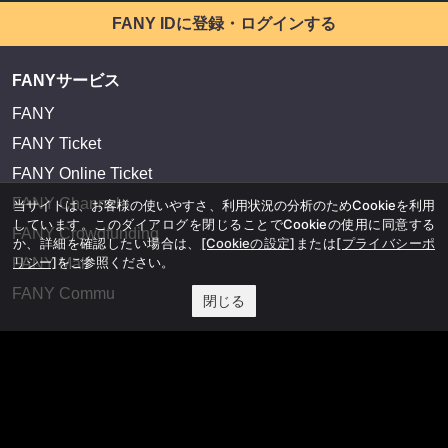
FANY IDに登録・ログインする
FANYサービス
FANY
FANY Ticket
FANY Online Ticket
FANY Channel
当サイトは、お客様の使いやすさ、利用状況の分析のためCookieを利用
しています。このダイアログを閉じることでCookieの使用に同意する
FANY Crowdfunding
か、詳細を確認したい場合は、
[Cookieの設定]
または
[プライバシーポ
リシー]
をご参照ください。
FANY Mall
FANY Commu
閉じる
法務・規約
プライバシーポリシー
反社会的勢力排除宣言