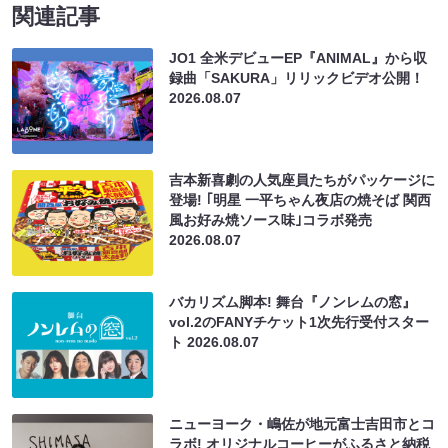
関連記事
JO1 全米デビューEP『ANIMAL』から収
録曲「SAKURA」リリックビデオ公開！
2026.08.07
吉本新喜劇の人気座員たちがパッケージに
登場! ｢明星 一平ちゃん夜店の焼そば 関西
風お好み焼ソース味｣コラボ発売
2026.08.07
バカリズム脚本! 舞台『ノンレムの窓』
vol.2のFANYチケット1次先行受付スター
ト
2026.08.07
ニューヨーク・嶋佐が地元富士吉田市とコ
ラボ! オリジナルコーヒーがふるさと納税