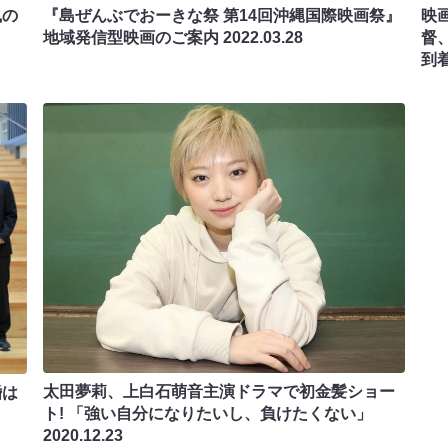
風の
『島ぜんぶでおーきな祭 第14回沖縄国際映画祭』
映
地域発信型映画のご案内
2022.03.28
督
到着
太田夢莉、上白石萌音主演ドラマで初金髪ショー
婚は
ト! 「強い自分になりたいし、負けたくない」
2020.12.23