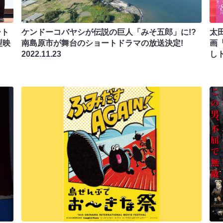
ート
ケンドーコバヤシが伝説の巨人「みそ五郎」に!?
太
型映
南島原市が舞台のショートドラマの放送決定!
画
2022.11.23
し