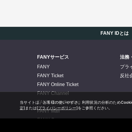
FANY IDとは
FANYサービス
法務
FANY
プラ
FANY Ticket
反社
FANY Online Ticket
FANY Channel
FANY Crowdfunding
当サイトは、お客様の使いやすさ、利用状況の分析のためCook
定]
または
[プライバシーポリシー]
をご参照ください。
FANY Mall
FANY Commu