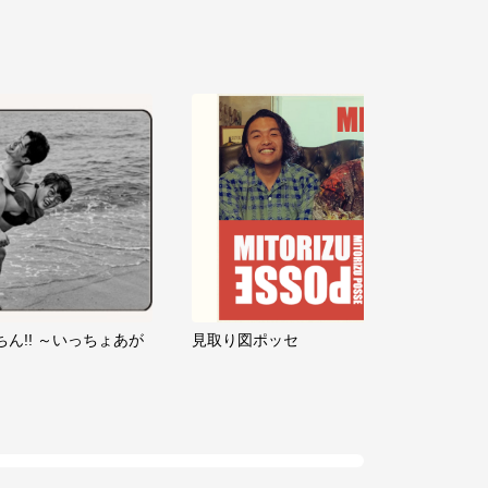
ちん!! ～いっちょあが
見取り図ポッセ