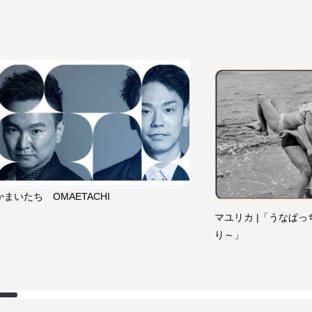
かまいたち OMAETACHI
マユリカ |「うなぱっ
り～」