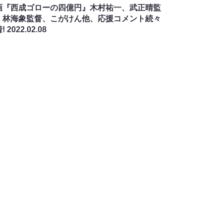
画『西成ゴローの四億円』木村祐一、武正晴監
、林海象監督、こがけん他、応援コメント続々
!
2022.02.08