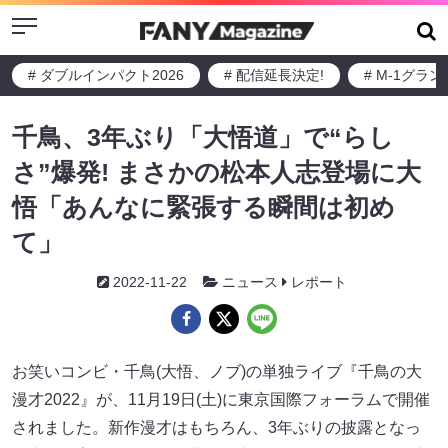
Menu
# ダブルインパクト2026
# 配信延長決定!
# M-1グラ
千鳥、3年ぶり「大悟道」で“らし
さ”爆発! まさかの松本人志登場に大
悟「あんなに緊張する瞬間は初め
て」
2022-11-22
ニュース
レポート
お笑いコンビ・千鳥(大悟、ノブ)の単独ライブ『千鳥の大
漫才2022』が、11月19日(土)に東京国際フォーラムで開催
されました。新作漫才はもちろん、3年ぶりの披露となっ