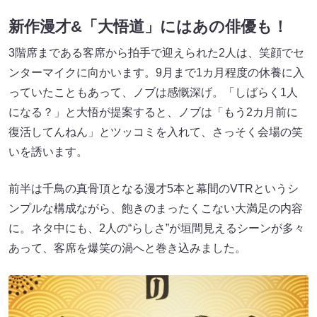
新作漫才&「大悟道」にはあの俳優も！
3階席まである客席から拍手で迎えられた2人は、笑顔でセ
ンターマイクに向かいます。9月まで1カ月程度の休養に入
っていたこともあって、ノブは感慨深げ。「しばらく1人
になる？」と大悟が提案すると、ノブは「もう2カ月前に
復活してんねん」とツッコミを入れて、さっそく会場の笑
いを誘います。
前半は千鳥の真骨頂となる漫才5本と幕間のVTRというシ
ンプルな構成ながら、飽きのまったくこない大満足の内容
に。ネタ中にも、2人の“らしさ”が垣間見えるシーンが多々
あって、客席を爆笑の渦へと巻き込みました。