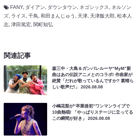
FANY
,
ダイアン
,
ダウンタウン
,
ネゴシックス
,
ネルソン
ズ
,
ライス
,
千鳥
,
和田まんじゅう
,
天津
,
天津飯大郎
,
松本人
志
,
津田篤宏
,
関町知弘
関連記事
森三中・大島＆ガンバレルーヤ“MyM”新
曲はあの伝説アニメとのコラボ! 作曲家が
絶賛「だれが歌っているんですか? 素晴ら
しい歌声だ!」
2026.08.08
小嶋花梨が“卒業後初”ワンマンライブで
10曲熱唱! 「やっぱりステージに立ってる
この瞬間が好き」
2026.08.08