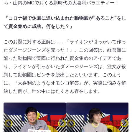
ち・山内のMCでおくる新時代の大喜利バラエティー！
『コロナ禍で休園に追い込まれた動物園が“あること”をし
て資金集めに成功。何をした？』
このお題に対する正解は……『ライオンが引っかいて作っ
たダメージジーンズを売った！』。この回答は、経営難に
陥った動物園で実際に行われた資金集めのアイデアであ
り、ライオンが引っかいたダメージジーンズは、注文が殺
到して動物園はピンチを脱出したといいます。このよう
に、『大喜利のようなオモシロ解答』が、実際に悩みを解
決した例が、世の中にはたくさん存在します。