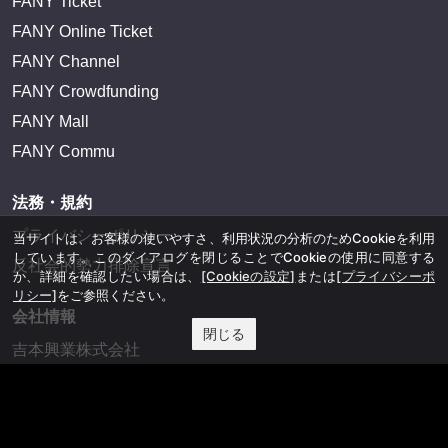
FANY Ticket
FANY Online Ticket
FANY Channel
FANY Crowdfunding
FANY Mall
FANY Commu
法務・規約
プライバシーポリシー
当サイトは、お客様の使いやすさ、利用状況の分析のためCookieを利用
しています。このダイアログを閉じることでCookieの使用に同意する
反社会的勢力排除宣言
か、詳細を確認したい場合は、
[Cookieの設定]
または
[プライバシーポ
リシー]
をご参照ください。
会社情報
閉じる
吉本興業株式会社
お問い合わせ
その他