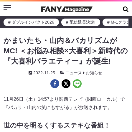
Menu
# ダブルインパクト2026
# 配信延長決定!
# M-1グラ
かまいたち・山内＆バカリズムが
MC! ＜お悩み相談×大喜利＞新時代の
『大喜利バラエティー』が誕生!
2022-11-25
ニュース
お知らせ
11月26日（土）14:57より関西テレビ（関西ローカル）で
『バカリ・山内の笑にもすがる』が放送されます。
世の中を明るくするステキな番組！