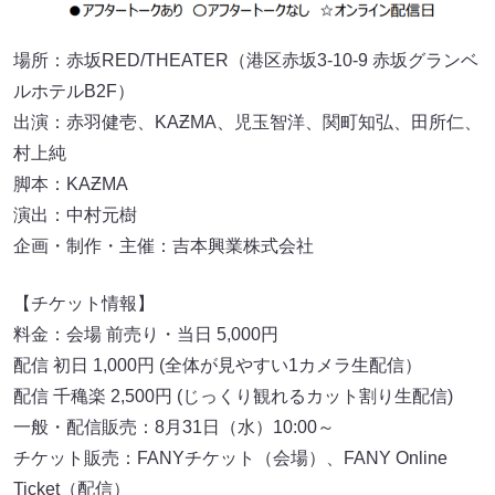
場所：赤坂RED/THEATER（港区赤坂3-10-9 赤坂グランベ
ルホテルB2F）
出演：赤羽健壱、KAƵMA、児玉智洋、関町知弘、田所仁、
村上純
脚本：KAƵMA
演出：中村元樹
企画・制作・主催：吉本興業株式会社
【チケット情報】
料金：会場 前売り・当日 5,000円
配信 初日 1,000円 (全体が見やすい1カメラ生配信）
配信 千穐楽 2,500円 (じっくり観れるカット割り生配信)
一般・配信販売：8月31日（水）10:00～
チケット販売：FANYチケット（会場）、FANY Online
Ticket（配信）