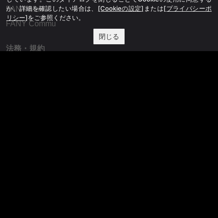
か、詳細を確認したい場合は、
[Cookieの設定]
または
[プライバシーポ
FANY Mall
リシー]
をご参照ください。
FANY Commu
閉じる
法務・規約
プライバシーポリシー
反社会的勢力排除宣言
会社情報
吉本興業株式会社
お問い合わせ
その他
よしもとニュースセンターアーカイブ