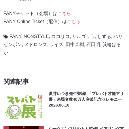
FANYチケット（会場）は
こちら
FANY Online Ticket（配信）は
こちら
FANY
,
NONSTYLE
,
ココリコ
,
サルゴリラ
,
しずる
,
ハリ
センボン
,
メトロンズ
,
ライス
,
田中直樹
,
石田明
,
箕輪はる
か
関連記事
夏井いつき先生登場! 「プレバト才能アリ
展」来場者数40万人突破記念セレモニー
2026.08.10
シークエンスはやとも監修! ペアリング霊