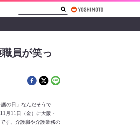
Search Form
Search
護職員が笑っ
介護の日」なんだそうで
1月11日（金）に大阪・
様です。介護職や介護業務の