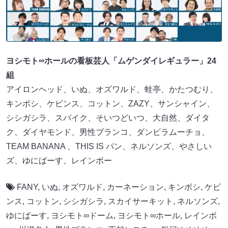
ヨシモト∞ホールの看板芸人「ムゲンダイレギュラー」24
組
アイロンヘッド、いぬ、オズワルド、蛙亭、かたつむり、
キンボシ、ケビンス、コットン、ZAZY、サンシャイン、
シシガシラ、スパイク、そいつどいつ、大自然、ダイタ
ク、ダイヤモンド、男性ブランコ、ダンビラムーチョ、
TEAM BANANA 、THIS IS パン、ネルソンズ、やさしい
ズ、ゆにばーす、レインボー
FANY
,
いぬ
,
オズワルド
,
カーネーション
,
キンボシ
,
ケビ
ンス
,
コットン
,
シシガシラ
,
スカイサーキット
,
ネルソンズ
,
ゆにばーす
,
ヨシモト∞ドーム
,
ヨシモト∞ホール
,
レインボ