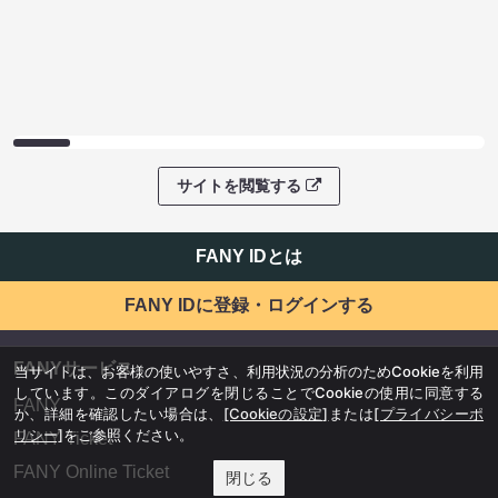
サイトを閲覧する
FANY IDとは
FANY IDに登録・ログインする
FANYサービス
当サイトは、お客様の使いやすさ、利用状況の分析のためCookieを利用
しています。このダイアログを閉じることでCookieの使用に同意する
FANY
か、詳細を確認したい場合は、
[Cookieの設定]
または
[プライバシーポ
リシー]
をご参照ください。
FANY Ticket
FANY Online Ticket
閉じる