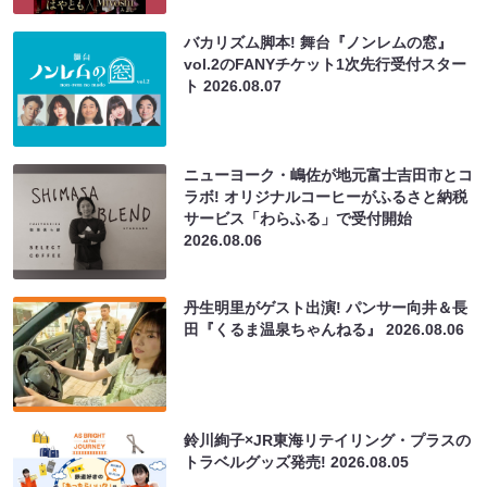
バカリズム脚本! 舞台『ノンレムの窓』
vol.2のFANYチケット1次先行受付スター
ト
2026.08.07
ニューヨーク・嶋佐が地元富士吉田市とコ
ラボ! オリジナルコーヒーがふるさと納税
サービス「わらふる」で受付開始
2026.08.06
丹生明里がゲスト出演! パンサー向井＆長
田『くるま温泉ちゃんねる』
2026.08.06
鈴川絢子×JR東海リテイリング・プラスの
トラベルグッズ発売!
2026.08.05