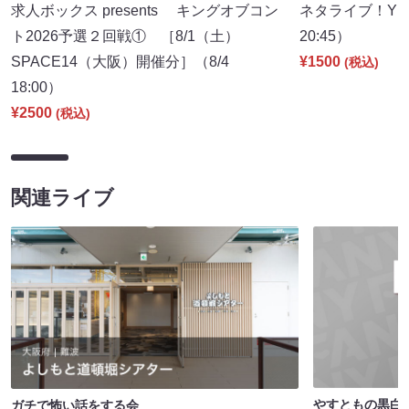
求人ボックス presents キングオブコン
ネタライブ！YES
ト2026予選２回戦① ［8/1（土）
20:45）
SPACE14（大阪）開催分］（8/4
¥1500
(税込)
18:00）
¥2500
(税込)
関連ライブ
やすともの黒白歌
ガチで怖い話をする会