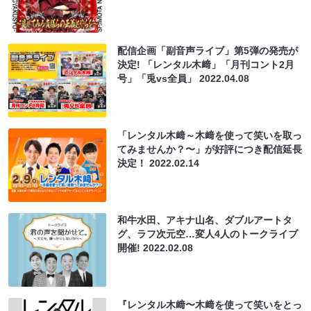
配信企画「副音声ライブ」第5弾の発売が
決定! 「レンタル木﨑」「月刊コント2月
号」「兎vs全員」
2022.04.08
「レンタル木﨑～木﨑を使って笑いを取っ
てみませんか？〜」が好評につき配信延長
決定！
2022.02.14
和牛水田、アキナ山名、ダブルアートタ
グ、ラフ次元空…変人4人のトークライブ
開催!
2022.02.08
『レンタル木﨑〜木﨑を使って笑いをとっ