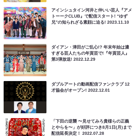
アインシュタイン河井と仲いい芸人『アメ
トーークCLUB』で配信スタート! “ゆず
兄”の知られざる素顔に迫る!
2023.11.10
ダイアン・津田がご乱心!? 年末年始は濃
すぎる芸人たちの年貢芸で!『年貢芸人』
第3弾放送!
2022.12.29
ダブルアートの動画配信ファンクラブ 12
才協会がオープン!
2022.12.01
「下田の逆襲 〜見せてみろ貴様らの正義
とやらを〜」が好評につき8月1日(月)まで
配信延長決定！
2022.07.28