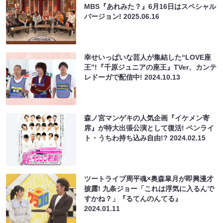
MBS『あれみた？』6月16日はスペシャル
バージョン!
2025.06.16
幸せいっぱいな芸人が集結した“LOVE座
王”!『千原ジュニアの座王』TVer、カンテ
レドーガで配信中!
2024.10.13
森ノ宮マンゲキの人気企画『イケメン寄
席』が特大出張公演として復活! ペンライ
ト・うちわ持ち込み自由!?
2024.02.15
ツートライブ周平魂×奥森皐月が即興漫才
披露! 九条ジョー「これは浮気に入るんで
すかね？」『るてんのんてる』
2024.01.11