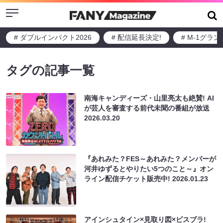
Menu
# ダブルインパクト2026
# 配信延長決定!
# M-1グラ
タグの記事一覧
南海キャンディーズ・山里亮太も絶賛! AI
が芸人を審査する前代未聞の番組が放送
2026.03.20
『あれみた？FES～あれみた？メンバーが
河井ゆずるとやりたい5つのこと～』オン
ライン配信チケット販売中!
2026.01.23
アインシュタイン×見取り図×ビスブラ!