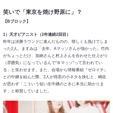
笑いで「東京を焼け野原に」？
【B
ブロック】
1）天才ピアニスト（2年連続2回目）
昨年は決勝ラウンドに進んだものの、惜しくも負けてしま
った2人。ますみは「去年、Aマッソさんが強かった。竹内
がちょっとだけ、加納さんと村上さんを合わせた仕上がり
（雰囲気）になっているんで“Ｂマッソ”って言われてい
る」と笑わせます。また、会場から情報番組『ゼロイチ』
との中継を結んだ際、2人が得意の小ネタを挟むと、嶋佐
が思わず「こういう短い生中継のときに本当に助かりま
す」と称賛していました。