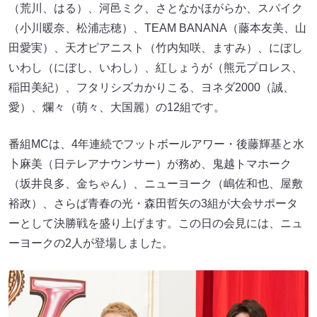
（荒川、はる）、河邑ミク、さとなかほがらか、スパイク
（小川暖奈、松浦志穂）、TEAM BANANA（藤本友美、山
田愛実）、天才ピアニスト（竹内知咲、ますみ）、にぼし
いわし（にぼし、いわし）、紅しょうが（熊元プロレス、
稲田美紀）、フタリシズカかりこる、ヨネダ2000（誠、
愛）、爛々（萌々、大国麗）の12組です。
番組MCは、4年連続でフットボールアワー・後藤輝基と水
卜麻美（日テレアナウンサー）が務め、鬼越トマホーク
（坂井良多、金ちゃん）、ニューヨーク（嶋佐和也、屋敷
裕政）、さらば青春の光・森田哲矢の3組が大会サポータ
ーとして決勝戦を盛り上げます。この日の会見には、ニュ
ーヨークの2人が登場しました。