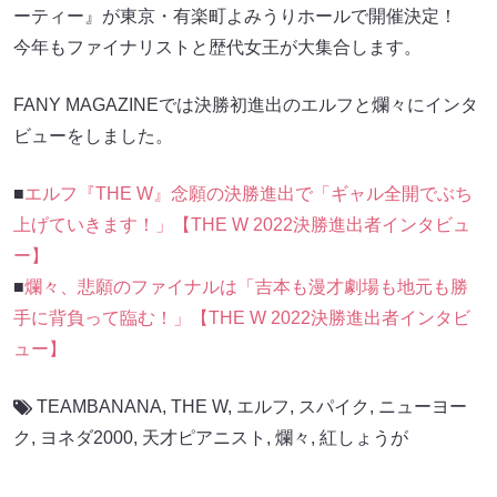
ーティー』が東京・有楽町よみうりホールで開催決定！
今年もファイナリストと歴代女王が大集合します。
FANY MAGAZINEでは決勝初進出のエルフと爛々にインタ
ビューをしました。
■
エルフ『THE W』念願の決勝進出で「ギャル全開でぶち
上げていきます！」【THE W 2022決勝進出者インタビュ
ー】
■
爛々、悲願のファイナルは「吉本も漫才劇場も地元も勝
手に背負って臨む！」【THE W 2022決勝進出者インタビ
ュー】
TEAMBANANA
,
THE W
,
エルフ
,
スパイク
,
ニューヨー
ク
,
ヨネダ2000
,
天才ピアニスト
,
爛々
,
紅しょうが