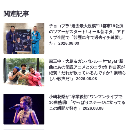
関連記事
チョコプラ“過去最大規模”11都市19公演
のツアーがスタート! オール新ネタ、アド
リブ全開で「芸歴21年で過去イチ練習し
た」
2026.08.09
森三中・大島＆ガンバレルーヤ“MyM”新
曲はあの伝説アニメとのコラボ! 作曲家が
絶賛「だれが歌っているんですか? 素晴ら
しい歌声だ!」
2026.08.08
小嶋花梨が“卒業後初”ワンマンライブで
10曲熱唱! 「やっぱりステージに立ってる
この瞬間が好き」
2026.08.08