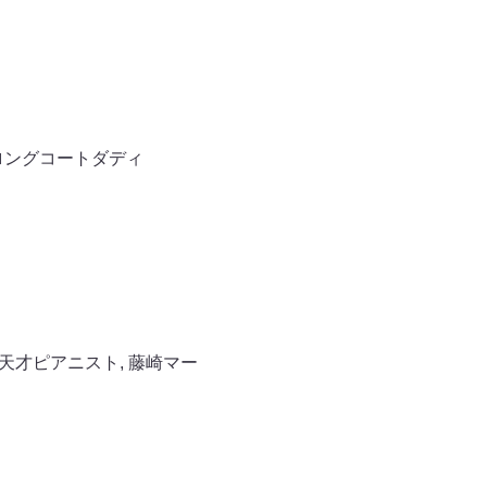
ロングコートダディ
天才ピアニスト
,
藤崎マー