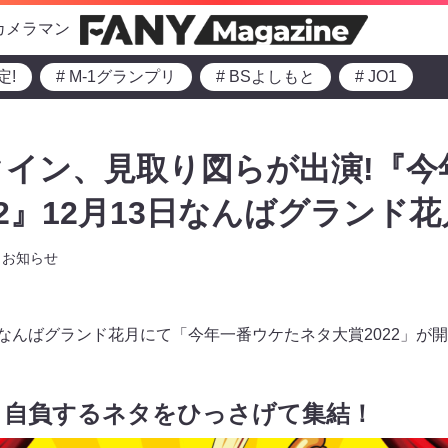
カメラマン
定!
# M-1グランプリ
# BSよしもと
# JO1
イン、見取り図らが出演!『今
22』12月13日なんばグランド花
お知らせ
0よりなんばグランド花月にて「今年一番ウケたネタ大賞2022」が
と自負するネタをひっさげて集結！