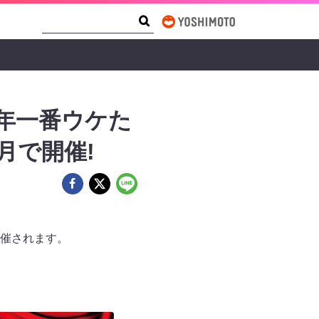
Search Form
Search
年一番ウケた
月で開催!
開催されます。