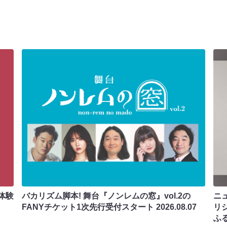
体験
バカリズム脚本! 舞台『ノンレムの窓』vol.2の
ニ
FANYチケット1次先行受付スタート
2026.08.07
リ
ふ