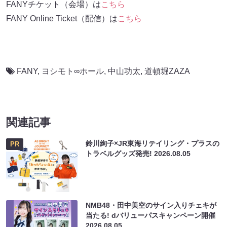
FANYチケット（会場）は
こちら
FANY Online Ticket（配信）は
こちら
FANY
,
ヨシモト∞ホール
,
中山功太
,
道頓堀ZAZA
関連記事
鈴川絢子×JR東海リテイリング・プラスの
PR
トラベルグッズ発売!
2026.08.05
NMB48・田中美空のサイン入りチェキが
当たる! dバリューパスキャンペーン開催
2026.08.05