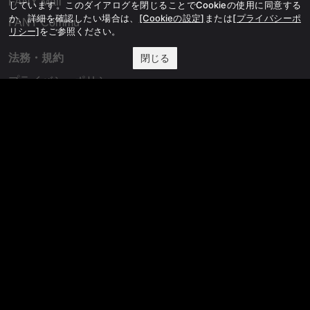
FANY Mall
しています。このダイアログを閉じることでCookieの使用に同意する
か、詳細を確認したい場合は、
[Cookieの設定]
または
[プライバシーポ
FANY Commu
リシー]
をご参照ください。
閉じる
法務・規約
プライバシーポリシー
反社会的勢力排除宣言
会社情報
吉本興業株式会社
お問い合わせ
その他
よしもとニュースセンターアーカイブ
©YOSHIMOTO KOGYO, All Rights Reserved.