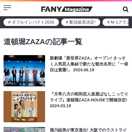
Menu
# ダブルインパクト2026
# 配信延長決定!
# M-1グラ
道頓堀ZAZAの記事一覧
新劇場「新世界ZAZA」オープン! さっそ
く人気芸人集結で新たな観光名所に「一発
目は貴重!」
2024.06.19
『月亭八方の昭和芸人楽屋ばなしこってり
ライブ』道頓堀ZAZA HOUSEで開催決定!
2024.03.19
堀川絵美が東京進出! 大阪でのラストライ