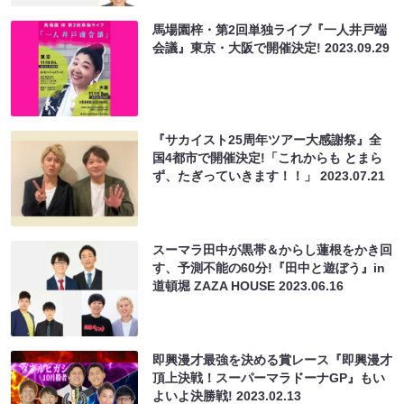
馬場園梓・第2回単独ライブ『一人井戸端
会議』東京・大阪で開催決定!
2023.09.29
『サカイスト25周年ツアー大感謝祭』全
国4都市で開催決定!「これからも とまら
ず、たぎっていきます！！」
2023.07.21
スーマラ田中が黒帯＆からし蓮根をかき回
す、予測不能の60分!『田中と遊ぼう』in
道頓堀 ZAZA HOUSE
2023.06.16
即興漫才最強を決める賞レース『即興漫才
頂上決戦！スーパーマラドーナGP』もい
よいよ決勝戦!
2023.02.13