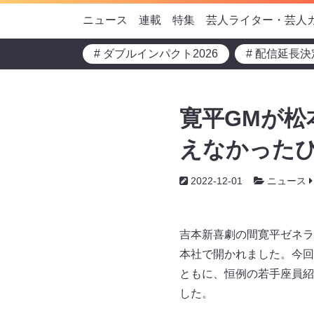
ニュース
連載
特集
芸人ライター・芸人
# ダブルインパクト2026
# 配信延長決
寛平GMが松
えなかったひ
2022-12-01
ニュース
吉本新喜劇の間寛平ゼネラ
本社で開かれました。今回
ともに、恒例の若手座員紹
した。