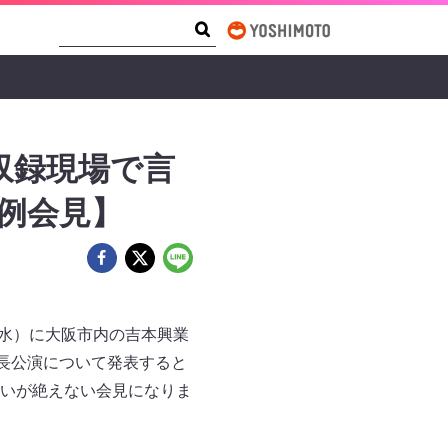
Search Form
Search
収録現場で言
例会見】
（水）に大阪市内の吉本興業
長公演について発表すると
いが絶えない会見になりま