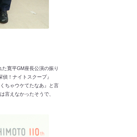
れた寛平GM座長公演の振り
探偵！ナイトスクープ』
くちゃウケてたなあ』と言
は言えなかったそうで、