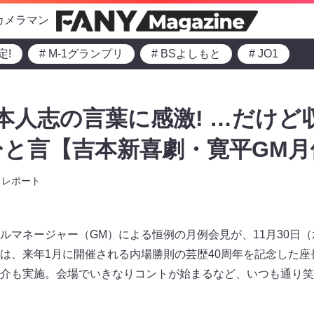
カメラマン
定!
# M-1グランプリ
# BSよしもと
# JO1
本人志の言葉に感激! …だけど
と言【吉本新喜劇・寛平GM月
レポート
ルマネージャー（GM）による恒例の月例会見が、11月30日
は、来年1月に開催される内場勝則の芸歴40周年を記念した座
介も実施。会場でいきなりコントが始まるなど、いつも通り笑