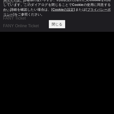
FANYサービス
しています。このダイアログを閉じることでCookieの使用に同意する
か、詳細を確認したい場合は、
[Cookieの設定]
または
[プライバシーポ
FANY
リシー]
をご参照ください。
FANY Ticket
閉じる
FANY Online Ticket
FANY Channel
FANY Crowdfunding
FANY Mall
FANY Commu
法務・規約
プライバシーポリシー
反社会的勢力排除宣言
会社情報
吉本興業株式会社