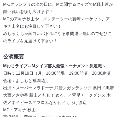
M-1グランプリの次の日に、Mに関するクイズでM戦士達が
熱い戦いを繰り広げます！
MCのアキナ秋山やコメンテーターの藤崎マーケット、ア
キナ山名にも注目して下さい！
めちゃくちゃ面白いバトルになる事間違い無いのでぜひこ
のライブを見届けて下さい！
公演概要
Mおじライブ～Mクイズ芸人最強トーナメント決定戦～
日時：12月19日（月）18:30開場 19:00開演 20:30終演
会場：よしもと祇園花月
出演：スーパーマラドーナ 武智／ガクテンソク 奥田／黒帯
大西／さや香 新山／もも せめる。／翠星チークダンス 木
佐／ネイビーズアフロみながわ／くらげ渡辺
MC：アキナ 秋山