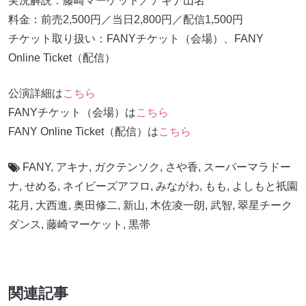
実況解説：藤崎マーケット／アキナ山名
料金：前売2,500円／当日2,800円／配信1,500円
チケット取り扱い：FANYチケット（会場）、FANY
Online Ticket（配信）
公演詳細は
こちら
FANYチケット（会場）は
こちら
FANY Online Ticket（配信）は
こちら
FANY
,
アキナ
,
ガクテンソク
,
さや香
,
スーパーマラドー
ナ
,
せめる
,
ネイビーズアフロ
,
みながわ
,
もも
,
よしもと祇園
花月
,
大西進
,
奥田修二
,
新山
,
木佐凌一朗
,
武智
,
翠星チーク
ダンス
,
藤崎マーケット
,
黒帯
関連記事