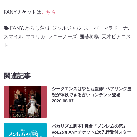
FANYチケットは
こちら
FANY
,
からし蓮根
,
ジャルジャル
,
スーパーマラドーナ
,
スマイル
,
マユリカ
,
ラニーノーズ
,
囲碁将棋
,
天才ピアニス
ト
関連記事
シークエンスはやとも監修! ペアリング霊
視が体験できる占いコンテンツ登場
2026.08.07
バカリズム脚本! 舞台『ノンレムの窓』
vol.2のFANYチケット1次先行受付スター