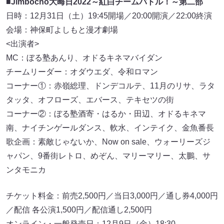
■Jimbocho大晦日2022～紅白チームバトル！～第二部
日時：12月31日（土）19:45開場／20:00開演／22:00終演
会場：神保町よしもと漫才劇場
<出演者>
MC：ぼる塾あんり、オドるキネマバイダン
チームリーダー：オダウエダ、令和ロマン
コーナー①：赤嶺総理、ドンデコルテ、11月のリサ、ラタ
タッタ、オフローズ、エバース、テキセツの街
コーナー②：ぼる塾酒寄・はるか・田辺、オドるキネマ
南、ナイチンゲールダンス、軟水、インテイク、金魚番長
歌企画：素敵じゃないか、Now on sale、ウォーリーズジ
ャパン、9番街レトロ、めぞん、マリーマリー、太鵬、サ
ンタモニカ
チケット料金：前売2,500円／当日3,000円／通し券4,000円
／配信 各公演1,500円／配信通し2,500円
オンライン・一般発売日：12月9日（金）18:30