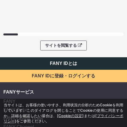
サイトを閲覧する
FANY IDとは
FANY IDに登録・ログインする
FANYサービス
FANY
当サイトは、お客様の使いやすさ、利用状況の分析のためCookieを利用
FANY Ticket
しています。このダイアログを閉じることでCookieの使用に同意する
か、詳細を確認したい場合は、
[Cookieの設定]
または
[プライバシーポ
FANY Online Ticket
リシー]
をご参照ください。
FANY Channel