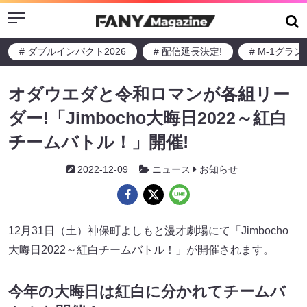
Menu
# ダブルインパクト2026
# 配信延長決定!
# M-1グラ
オダウエダと令和ロマンが各組リー
ダー!「Jimbocho大晦日2022～紅白
チームバトル！」開催!
2022-12-09
ニュース
お知らせ
12月31日（土）神保町よしもと漫才劇場にて「Jimbocho
大晦日2022～紅白チームバトル！」が開催されます。
今年の大晦日は紅白に分かれてチームバ