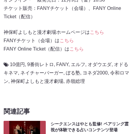
チケット販売：FANYチケット（会場）、FANY Online
Ticket（配信）
神保町よしもと漫才劇場ホームページは
こちら
FANYチケット（会場）は
こちら
FANY Online Ticket（配信）は
こちら
10億円
,
9番街レトロ
,
FANY
,
エルフ
,
オダウエダ
,
オドる
キネマ
,
ネイチャーバーガー
,
ぼる塾
,
ヨネダ2000
,
令和ロマ
ン
,
神保町よしもと漫才劇場
,
赤嶺総理
関連記事
シークエンスはやとも監修! ペアリング霊
視が体験できる占いコンテンツ登場