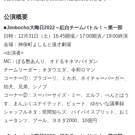
公演概要
■
Jimbocho大晦日2022～紅白チームバトル！～第一部
日時：12月31日（土）16:45開場／17:00開演／19:00終演
会場：神保町よしもと漫才劇場
<出演者>
MC：ぼる塾あんり、オドるキネマバイダン
チームリーダー：オダウエダ、令和ロマン
コーナー①：ブラゴーリ、ミカボ、ネイチャーバーガー、
狛犬、兄弟、シノブ
コーナー②：スーパーサイズ・ミー、エルフ、ぺんとはう
す、まんぷくユナイテッド、ピュート、ゆかいな議事録
シャッフルネタ：世間知らズ、バイバイスプリット、おミ
ュータンツ、プール、ヨネダ2000、10億円