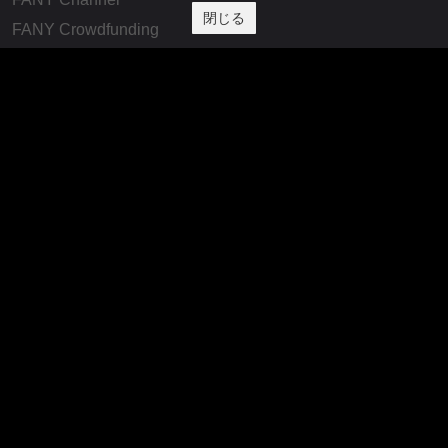
閉じる
FANY Crowdfunding
FANY Mall
FANY Commu
法務・規約
プライバシーポリシー
反社会的勢力排除宣言
会社情報
吉本興業株式会社
お問い合わせ
その他
よしもとニュースセンターアーカイブ