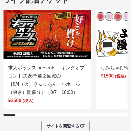
ライブ配信チケット
求人ボックス presents キングオブ
しみちゃむ寄席（
コント2026予選２回戦②
¥1500
(税込)
［8/4（火）きゅりあん 小ホール
（東京）開催分］（8/7 18:00）
¥2500
(税込)
サイトを閲覧する