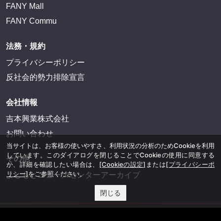
FANY Mall
FANY Commu
法務・規約
プライバシーポリシー
反社会的勢力排除宣言
会社情報
吉本興業株式会社
お問い合わせ
当サイトは、お客様の使いやすさ、利用状況の分析のためCookieを利用
しています。このダイアログを閉じることでCookieの使用に同意する
その他
か、詳細を確認したい場合は、
[Cookieの設定]
または
[プライバシーポ
リシー]
をご参照ください。
よしもとニュースセンターアーカイブ
閉じる
©YOSHIMOTO KOGYO, All Rights Reserved.