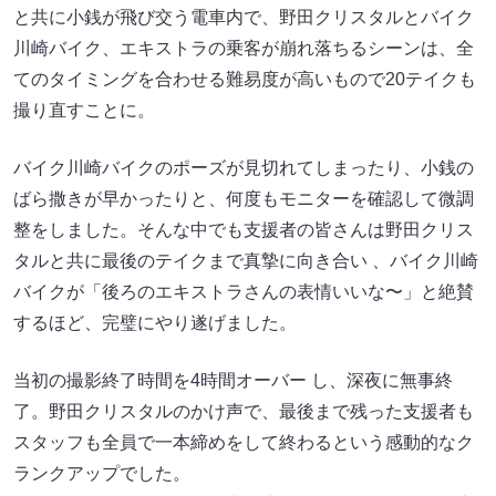
と共に小銭が飛び交う電車内で、野⽥クリスタルとバイク
川崎バイク、エキストラの乗客が崩れ落ちるシーンは、全
てのタイミングを合わせる難易度が高いもので20テイクも
撮り直すことに。
バイク川崎バイクのポーズが見切れてしまったり、小銭の
ばら撒きが早かったりと、何度もモニターを確認して微調
整をしました。そんな中でも支援者の皆さんは野⽥クリス
タルと共に最後のテイクまで真摯に向き合い 、バイク川崎
バイクが「後ろのエキストラさんの表情いいな〜」と絶賛
するほど、完璧にやり遂げました。
当初の撮影終了時間を4時間オーバー し、深夜に無事終
了。野⽥クリスタルのかけ声で、最後まで残った支援者も
スタッフも全員で一本締めをして終わるという感動的なク
ランクアップでした。