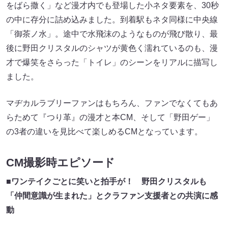
をばら撒く」など漫才内でも登場した小ネタ要素を、30秒
の中に存分に詰め込みました。到着駅もネタ同様に中央線
「御茶ノ水」。途中で水飛沫のようなものが飛び散り、最
後に野⽥クリスタルのシャツが黄色く濡れているのも、漫
才で爆笑をさらった「トイレ」のシーンをリアルに描写し
ました。
マヂカルラブリーファンはもちろん、ファンでなくてもあ
らためて『つり⾰』の漫才と本CM、そして「野⽥ゲー」
の3者の違いを見比べて楽しめるCMとなっています。
CM撮影時エピソード
■
ワンテイクごとに笑いと拍手が！ 野田クリスタルも
「仲間意識が生まれた」とクラファン支援者との共演に感
動