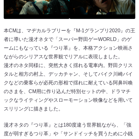
本CMは、マヂカルラブリーを『M-1グランプリ2020』の王
者に導いた漫才ネタで「スーパー野⽥ゲーWORLD」のゲ
ームにもなっている『つり⾰』を、本格アクション映画さ
ながらのシリアスな世界観でリアルに表現しました。
漫才のネタ同様に、突然大きく揺れる電車内。野⽥クリス
タルと相方の村上、デッカチャン、そしてバイク川崎バイ
クなどの乗客らが必死の形相で揺れに耐えている阿鼻叫喚
のさまを、CM用に作り込んだ特別セットの中、ドラマチ
ックなライティングやスローモーション映像などを用いて
スリリングに描きました。
漫才ネタの『つり⾰』とは180度違う世界観ながら、「強
度が弱すぎるつり⾰」や「サンドイッチを買うために小銭