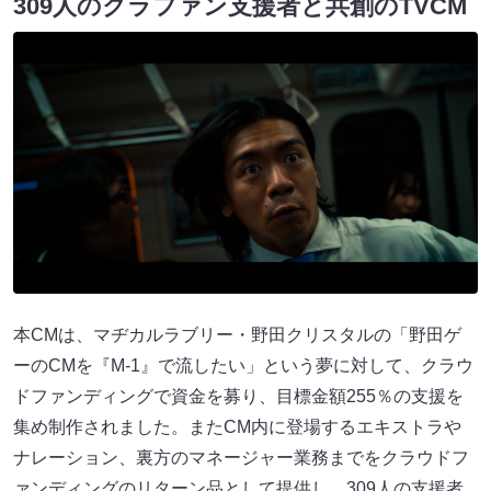
309人のクラファン支援者と共創のTVCM
本CMは、マヂカルラブリー・野⽥クリスタルの「野⽥ゲ
ーのCMを『M-1』で流したい」という夢に対して、クラウ
ドファンディングで資金を募り、目標金額255％の支援を
集め制作されました。またCM内に登場するエキストラや
ナレーション、裏方のマネージャー業務までをクラウドフ
ァンディングのリターン品として提供し、309人の支援者