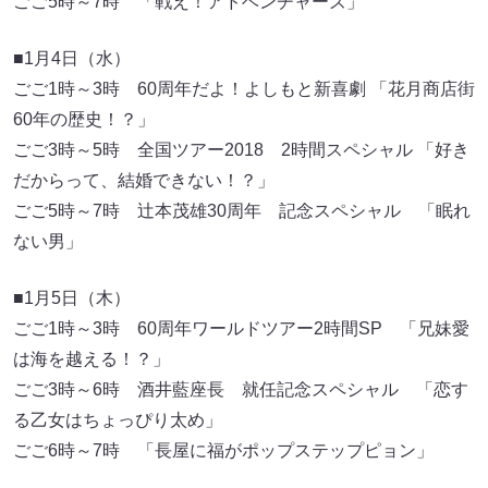
ごご5時～7時 「戦え！アドベンチャーズ」
■1月4日（水）
ごご1時～3時 60周年だよ！よしもと新喜劇 「花月商店街
60年の歴史！？」
ごご3時～5時 全国ツアー2018 2時間スペシャル 「好き
だからって、結婚できない！？」
ごご5時～7時 辻本茂雄30周年 記念スペシャル 「眠れ
ない男」
■1月5日（木）
ごご1時～3時 60周年ワールドツアー2時間SP 「兄妹愛
は海を越える！？」
ごご3時～6時 酒井藍座長 就任記念スペシャル 「恋す
る乙女はちょっぴり太め」
ごご6時～7時 「長屋に福がポップステップピョン」