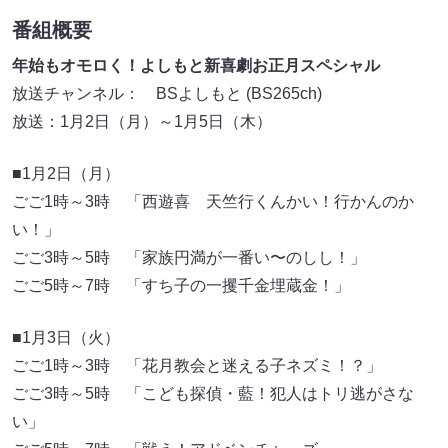
番組概要
年始もオモロく！よしもと新喜劇お正月スペシャル
放送チャンネル： BSよしもと (BS265ch)
放送：1月2日（月）～1月5日（木）
■1月2日（月）
ごご1時～3時 「西遊喜 天竺行くんかい！行かんのか
い！」
ごご3時～5時 「家族円満が一番い〜のしし！」
ごご5時～7時 「すち子の一攫千金埋蔵金！」
■1月3日（火）
ごご1時～3時 「花月教会と迷える子ネズミ！？」
ごご3時～5時 「こども探偵・藍！犯人はトリ逃がさな
い」