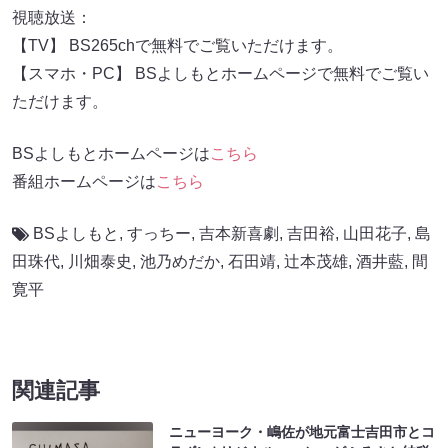
視聴放送：
【TV】 BS265chで無料でご覧いただけます。
【スマホ・PC】 BSよしもとホームページで無料でご覧い
ただけます。
BSよしもとホームページは
こちら
番組ホームページは
こちら
BSよしもと
,
すっちー
,
吉本新喜劇
,
吉田裕
,
山田花子
,
島
田珠代
,
川畑泰史
,
池乃めだか
,
石田靖
,
辻本茂雄
,
酒井藍
,
間
寛平
関連記事
ニューヨーク・嶋佐が地元富士吉田市とコ