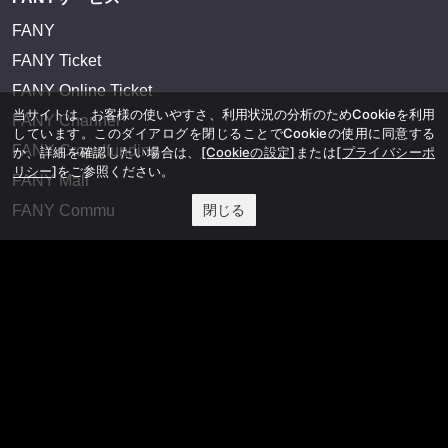
FANY
FANY Ticket
FANY Online Ticket
当サイトは、お客様の使いやすさ、利用状況の分析のためCookieを利用
FANY Channel
しています。このダイアログを閉じることでCookieの使用に同意する
FANY Crowdfunding
か、詳細を確認したい場合は、
[Cookieの設定]
または
[プライバシーポ
リシー]
をご参照ください。
FANY Mall
閉じる
FANY Commu
法務・規約
プライバシーポリシー
反社会的勢力排除宣言
会社情報
吉本興業株式会社
お問い合わせ