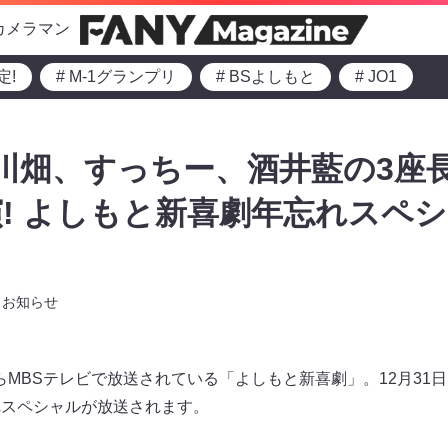
カメラマン
定!
# M-1グランプリ
# BSよしもと
# JO1
川畑、すっちー、酒井藍の3座
! よしもと新喜劇年忘れスペシャル
お知らせ
からMBSテレビで放送されている「よしもと新喜劇」。12月31
忘れスペシャルが放送されます。