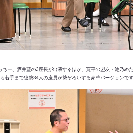
っちー、酒井藍の3座長が出演するほか、寛平の盟友・池乃め
ら若手まで総勢34人の座員が勢ぞろいする豪華バージョンで