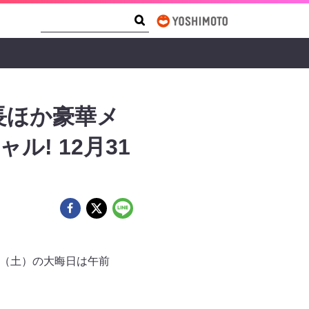
Search Form
Search
長ほか豪華メ
! 12月31
日（土）の大晦日は午前