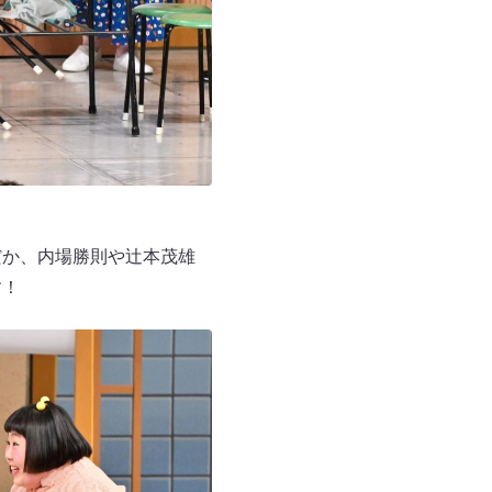
だか、内場勝則や辻本茂雄
す！