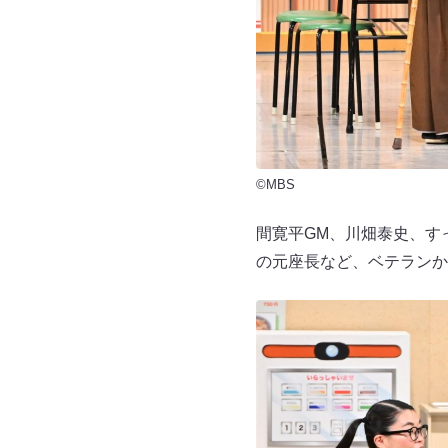
©MBS
間寛平GM、川畑泰史、す
の元座長など、ベテランか