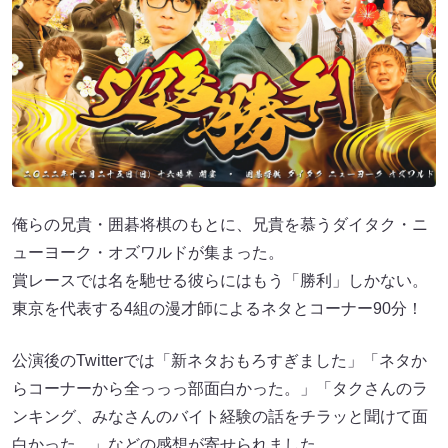
俺らの兄貴・囲碁将棋のもとに、兄貴を慕うダイタク・ニ
ューヨーク・オズワルドが集まった。
賞レースでは名を馳せる彼らにはもう「勝利」しかない。
東京を代表する4組の漫才師によるネタとコーナー90分！
公演後のTwitterでは「新ネタおもろすぎました」「ネタか
らコーナーから全っっっ部面白かった。」「タクさんのラ
ンキング、みなさんのバイト経験の話をチラッと聞けて面
白かった。」などの感想が寄せられました。