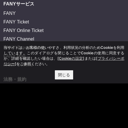
FANYサービス
FANY
FANY Ticket
FANY Online Ticket
FANY Channel
FANY Crowdfunding
当サイトは、お客様の使いやすさ、利用状況の分析のためCookieを利用
しています。このダイアログを閉じることでCookieの使用に同意する
FANY Mall
か、詳細を確認したい場合は、
[Cookieの設定]
または
[プライバシーポ
リシー]
をご参照ください。
FANY Commu
閉じる
法務・規約
プライバシーポリシー
反社会的勢力排除宣言
会社情報
吉本興業株式会社