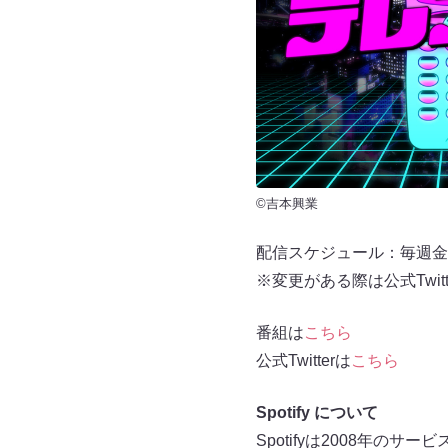
©吉本興業
配信スケジュール：毎週金曜
※変更がある際は公式Twit
番組は
こちら
公式Twitterは
こちら
Spotify について
Spotifyは2008年のサ