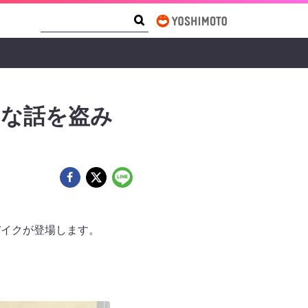
Search Form
Search
トな話を盗み
バイクが登場します。