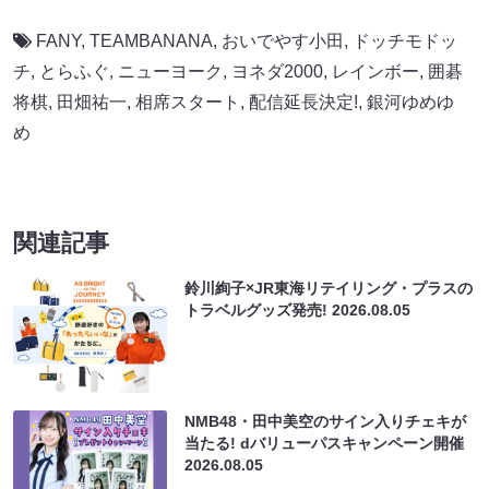
FANY
,
TEAMBANANA
,
おいでやす小田
,
ドッチモドッ
チ
,
とらふぐ
,
ニューヨーク
,
ヨネダ2000
,
レインボー
,
囲碁
将棋
,
田畑祐一
,
相席スタート
,
配信延長決定!
,
銀河ゆめゆ
め
関連記事
鈴川絢子×JR東海リテイリング・プラスの
トラベルグッズ発売!
2026.08.05
NMB48・田中美空のサイン入りチェキが
当たる! dバリューパスキャンペーン開催
2026.08.05