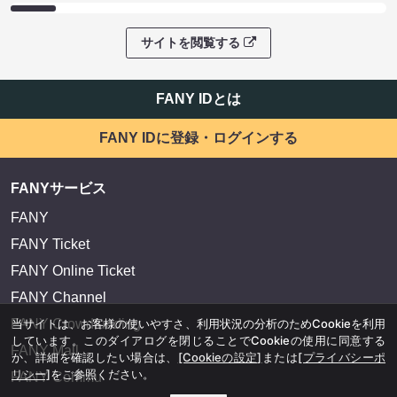
サイトを閲覧する
FANY IDとは
FANY IDに登録・ログインする
FANYサービス
FANY
FANY Ticket
FANY Online Ticket
FANY Channel
FANY Crowdfunding
当サイトは、お客様の使いやすさ、利用状況の分析のためCookieを利用
しています。このダイアログを閉じることでCookieの使用に同意する
FANY Mall
か、詳細を確認したい場合は、
[Cookieの設定]
または
[プライバシーポ
リシー]
をご参照ください。
FANY Commu