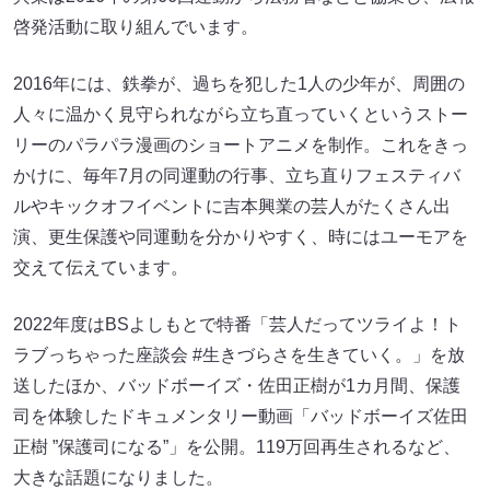
啓発活動に取り組んでいます。
2016年には、鉄拳が、過ちを犯した1人の少年が、周囲の
人々に温かく見守られながら立ち直っていくというストー
リーのパラパラ漫画のショートアニメを制作。これをきっ
かけに、毎年7月の同運動の行事、立ち直りフェスティバ
ルやキックオフイベントに吉本興業の芸人がたくさん出
演、更生保護や同運動を分かりやすく、時にはユーモアを
交えて伝えています。
2022年度はBSよしもとで特番「芸人だってツライよ！ト
ラブっちゃった座談会 #生きづらさを生きていく。」を放
送したほか、バッドボーイズ・佐田正樹が1カ月間、保護
司を体験したドキュメンタリー動画「バッドボーイズ佐田
正樹 ”保護司になる”」を公開。119万回再生されるなど、
大きな話題になりました。