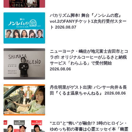
バカリズム脚本! 舞台『ノンレムの窓』
vol.2のFANYチケット1次先行受付スター
ト
2026.08.07
ニューヨーク・嶋佐が地元富士吉田市とコ
ラボ! オリジナルコーヒーがふるさと納税
サービス「わらふる」で受付開始
2026.08.06
丹生明里がゲスト出演! パンサー向井＆長
田『くるま温泉ちゃんねる』
2026.08.06
“エロ”と“怖い”が融合!? 3時のヒロイン・
ゆめっち初の著書は心霊エッセイ本「幽霊