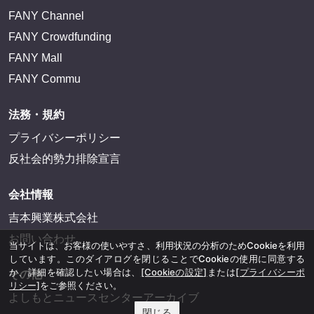
FANY Channel
FANY Crowdfunding
FANY Mall
FANY Commu
法務・規約
プライバシーポリシー
反社会的勢力排除宣言
会社情報
吉本興業株式会社
お問い合わせ
当サイトは、お客様の使いやすさ、利用状況の分析のためCookieを利用
しています。このダイアログを閉じることでCookieの使用に同意する
か、詳細を確認したい場合は、
[Cookieの設定]
または
[プライバシーポ
その他
リシー]
をご参照ください。
よしもとニュースセンターアーカイブ
閉じる