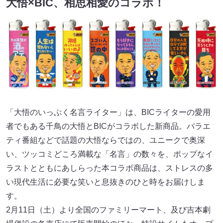
大悟×BIC、相思相愛のコラボ！
「大悟のいっぷく名言ライター」は、BICライターの愛用
者でもある千鳥の大悟とBICがコラボした新商品。バラエ
ティ番組などで話題の大悟ならではの、ユニークで奥深
い、ツッコミどころ満載な「名言」の数々を、ポップなイ
ラストとともにあしらった本コラボ商品は、ストレスの多
い現代生活に必要な笑いと息抜きのひと時をお届けしま
す。
2月11日（土）より全国のファミリーマート、及び吉本劇