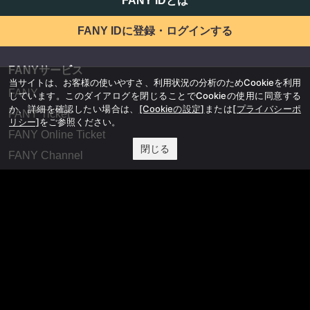
FANY IDとは
FANY IDに登録・ログインする
FANYサービス
当サイトは、お客様の使いやすさ、利用状況の分析のためCookieを利用
FANY
しています。このダイアログを閉じることでCookieの使用に同意する
か、詳細を確認したい場合は、
[Cookieの設定]
または
[プライバシーポ
FANY Ticket
リシー]
をご参照ください。
FANY Online Ticket
閉じる
FANY Channel
FANY Crowdfunding
FANY Mall
FANY Commu
法務・規約
プライバシーポリシー
反社会的勢力排除宣言