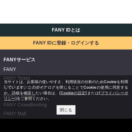
FANY IDとは
FANY IDに登録・ログインする
FANYサービス
FANY
FANY Ticket
当サイトは、お客様の使いやすさ、利用状況の分析のためCookieを利用
FANY Online Ticket
しています。このダイアログを閉じることでCookieの使用に同意する
か、詳細を確認したい場合は、
[Cookieの設定]
または
[プライバシーポ
FANY Channel
リシー]
をご参照ください。
FANY Crowdfunding
閉じる
FANY Mall
FANY Commu