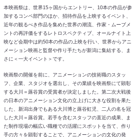
本映画祭は、世界15ヶ国からエントリー、10本の作品が参
加するコンペ部門のほか、招待作品を上映するイベント、
近年の観るべき作品を集めた世界の潮流、作家・ムーブメ
ントの再評価をするレトロスペクティブ、オールナイト上
映など会期中は約50本の作品の上映を行い、世界からアニ
メーション映画と監督や作り手たちが新潟に集結する、ま
さに＜一大イベント＞です。
映画祭の開催を前に、アニメーションの技術職のスタッ
フ、企業、スタジオを選出し、その業績を映画祭にて顕彰
する大川＝蕗谷賞の受賞者が決定しました。第二次大戦後
の日本のアニメーション文化の立上げに大きな役割を果た
した、新潟出身でもある大川博と蕗谷虹児、二人の名を冠
した大川＝蕗谷賞。若手を含むスタッフの直近の成果、ま
た制作現場の幅広い職種での活躍にスポットを当て、作り
手の方々を顕彰することで、アニメーションの文化の発