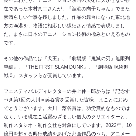
長年にわたり、アニメーション映画の美術に欠かせない存
在であった木村真二さんが、『漁港の肉子ちゃん』でまた
素晴らしい仕事を残しました。作品の舞台になった東北地
方の漁港を、物語に相応しい繊細さと情感で表現しまし
た。まさに日本のアニメーション技術の極みといえるもの
です。
その他の作品では『犬王』、『劇場版「鬼滅の刃」無限列
車編』、『THE FIRST SLAM DUNK』、『劇場版 呪術廻
戦 0』 スタッフらが受賞しています。
フェスティバルディレクターの井上伸一郎からは「記念す
べき第1回の大川＝蕗谷賞を受賞した皆様、まことにおめ
でとうございます。大川＝蕗谷賞は、功労賞的なものでは
なく、いま現在ご活躍めざましい個人のクリエイターと、
制作スタジオ・制作会社を対象にしています。2022年、10
億円を超える興行成績をあげた邦画作品のうち、アニメー