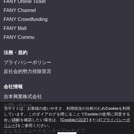
FANY Online Ticket
FANY Channel
FANY Crowdfunding
FANY Mall
FANY Commu
法務・規約
プライバシーポリシー
反社会的勢力排除宣言
会社情報
吉本興業株式会社
お問い合わせ
当サイトは、お客様の使いやすさ、利用状況の分析のためCookieを利用
しています。このダイアログを閉じることでCookieの使用に同意する
か、詳細を確認したい場合は、
[Cookieの設定]
または
[プライバシーポ
その他
リシー]
をご参照ください。
よしもとニュースセンターアーカイブ