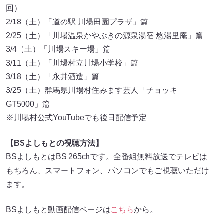
回）
2/18（土）「道の駅 川場田園プラザ」篇
2/25（土）「川場温泉かやぶきの源泉湯宿 悠湯里庵」篇
3/4（土）「川場スキー場」篇
3/11（土）「川場村立川場小学校」篇
3/18（土）「永井酒造」篇
3/25（土）群馬県川場村住みます芸人「チョッキ
GT5000」篇
※川場村公式YouTubeでも後日配信予定
【BSよしもとの視聴方法】
BSよしもとはBS 265chです。全番組無料放送でテレビは
もちろん、スマートフォン、パソコンでもご視聴いただけ
ます。
BSよしもと動画配信ページは
こちら
から。