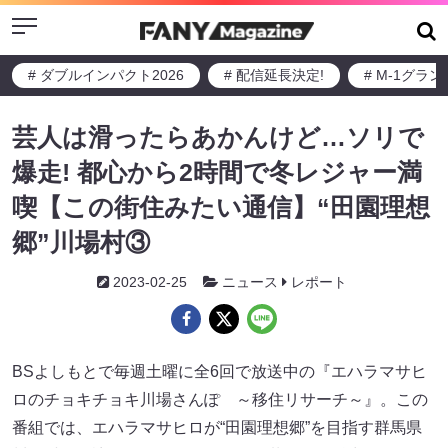
Menu
# ダブルインパクト2026
# 配信延長決定!
# M-1グラ
芸人は滑ったらあかんけど…ソリで
爆走! 都心から2時間で冬レジャー満
喫【この街住みたい通信】“田園理想
郷”川場村③
2023-02-25
ニュース
レポート
BSよしもとで毎週土曜に全6回で放送中の『エハラマサヒ
ロのチョキチョキ川場さんぽ ～移住リサーチ～』。この
番組では、エハラマサヒロが“田園理想郷”を目指す群馬県