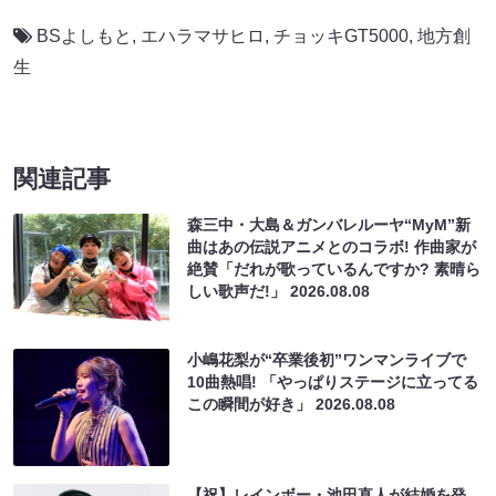
BSよしもと
,
エハラマサヒロ
,
チョッキGT5000
,
地方創
生
関連記事
森三中・大島＆ガンバレルーヤ“MyM”新
曲はあの伝説アニメとのコラボ! 作曲家が
絶賛「だれが歌っているんですか? 素晴ら
しい歌声だ!」
2026.08.08
小嶋花梨が“卒業後初”ワンマンライブで
10曲熱唱! 「やっぱりステージに立ってる
この瞬間が好き」
2026.08.08
【祝】レインボー・池田直人が結婚を発