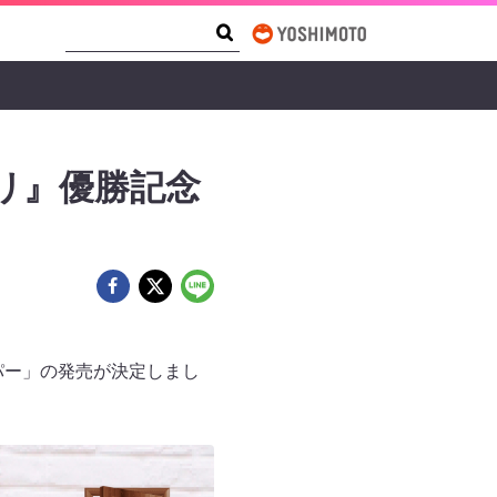
Search Form
Search
リ』優勝記念
パー」の発売が決定しまし