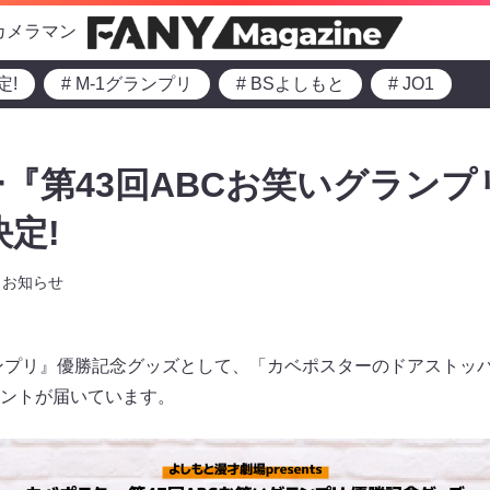
カメラマン
定!
# M-1グランプリ
# BSよしもと
# JO1
『第43回ABCお笑いグランプ
定!
お知らせ
ランプリ』優勝記念グッズとして、「カベポスターのドアストッ
ントが届いています。