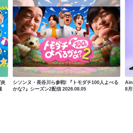
ば炎
シソンヌ・長谷川ら参戦! 『トモダチ100人よべる
Ai
催
かな?』シーズン2配信
2026.08.05
8