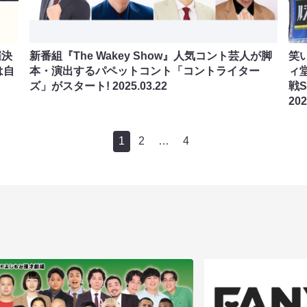
催決
新番組『The Wakey Show』人気コント芸人が脚
笑
は自
本・演出するパペットコント「コントライター
ィ
ズ」がスタート!
2025.03.22
戦S
202
1
2
…
4