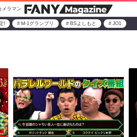
カメラマン
定!
# M-1グランプリ
# BSよしもと
# JO1