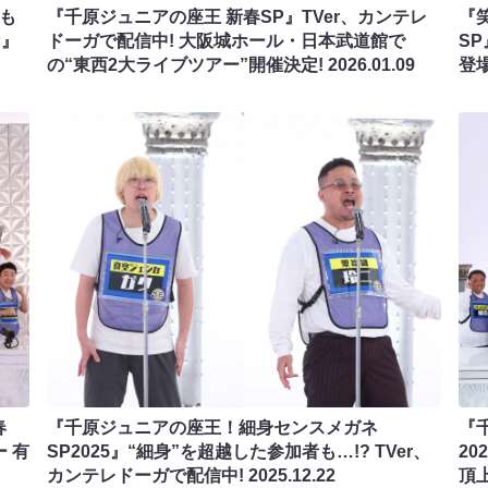
分も
『千原ジュニアの座王 新春SP』TVer、カンテレ
『
P』
ドーガで配信中! 大阪城ホール・日本武道館で
S
の“東西2大ライブツアー”開催決定!
2026.01.09
登場
春
『千原ジュニアの座王！細身センスメガネ
『
ー 有
SP2025』“細身”を超越した参加者も…!? TVer、
2
カンテレドーガで配信中!
2025.12.22
頂