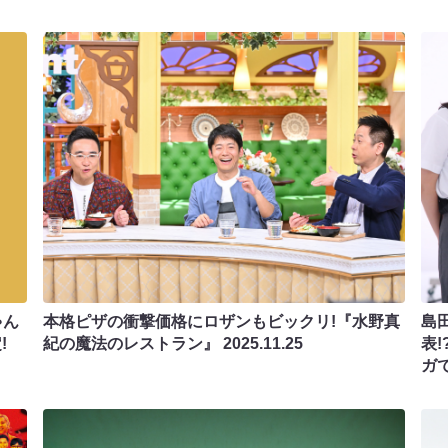
ゃん
本格ピザの衝撃価格にロザンもビックリ!『水野真
島
!
紀の魔法のレストラン』
2025.11.25
表
ガ