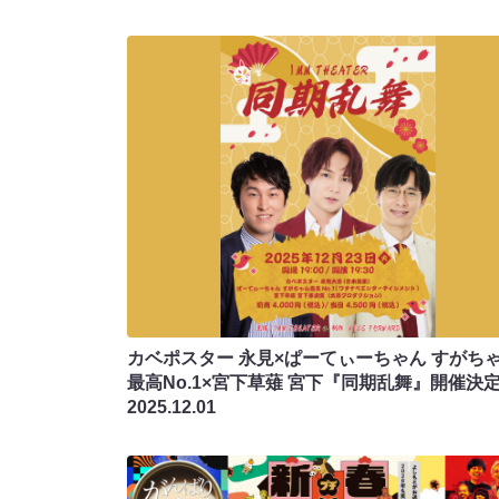
カベポスター 永見×ぱーてぃーちゃん すがち
最高No.1×宮下草薙 宮下『同期乱舞』開催決定
2025.12.01