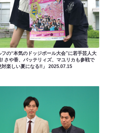
ルフの“本気のドッジボール大会”に若手芸人大
結! さや香、バッテリィズ、マユリカも参戦で
絶対楽しい夏になる!!」
2025.07.15