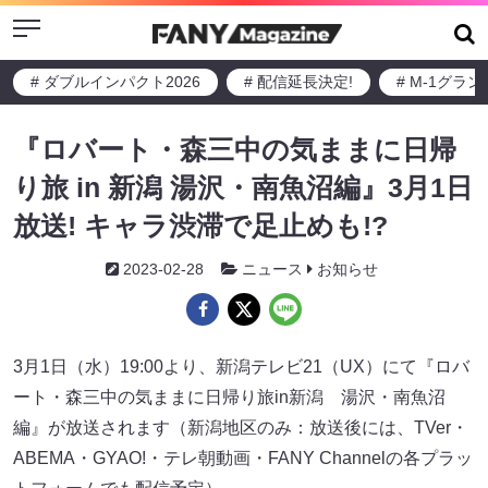
Menu
# ダブルインパクト2026
# 配信延長決定!
# M-1グラ
『ロバート・森三中の気ままに日帰
り旅 in 新潟 湯沢・南魚沼編』3月1日
放送! キャラ渋滞で足止めも!?
2023-02-28
ニュース
お知らせ
3月1日（水）19:00より、新潟テレビ21（UX）にて『ロバ
ート・森三中の気ままに日帰り旅in新潟 湯沢・南魚沼
編』が放送されます（新潟地区のみ：放送後には、TVer・
ABEMA・GYAO!・テレ朝動画・FANY Channelの各プラッ