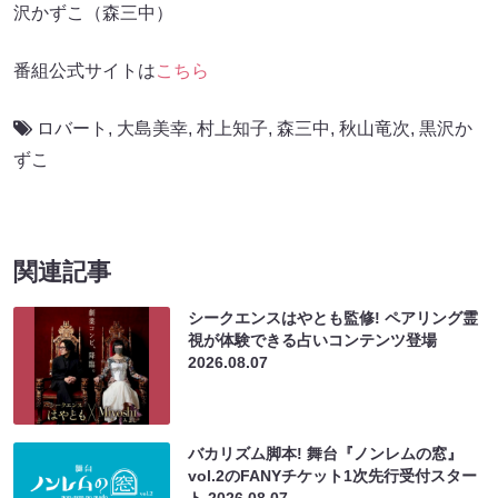
沢かずこ（森三中）
番組公式サイトは
こちら
ロバート
,
大島美幸
,
村上知子
,
森三中
,
秋山竜次
,
黒沢か
ずこ
関連記事
シークエンスはやとも監修! ペアリング霊
視が体験できる占いコンテンツ登場
2026.08.07
バカリズム脚本! 舞台『ノンレムの窓』
vol.2のFANYチケット1次先行受付スター
ト
2026.08.07