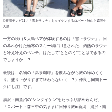
©新潟テレビ21／「雪上サウナ」をタイケンするロバート秋山と森三中
大島
一方の秋山＆大島ペアが体験するのは「雪上サウナ」。日
の暮れかけた極寒のスキー場に用意された、灼熱のサウナ
と冷え冷えのベンチ。はたして“ととのう”ことはできるの
でしょうか！？
最後は、名物の「温泉珈琲」を飲みながら旅の締めくく
り。盛り上がりすぎて終わらない（！？）仲良し同期トー
クにも注目です。
湯沢・南魚沼の“シンタイケン”をたっぷり詰め込んだ、
『ロバート・森三中の気ままに日帰り旅in新潟 湯沢・南