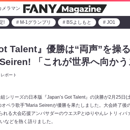
カメラマン
定!
# M-1グランプリ
# BSよしもと
# JO1
 Got Talent』優勝は“両声”
a Seiren! 「これが世界へ向
レポート
シリーズの日本版『Japan’s Got Talent』の決勝が2月25日
ペラ歌手”Maria Seirenが優勝を果たしました。大会終了後
ても知られる大会応援アンバサダーのウエスPとゆりやんレトリィ
いなどを熱く語りました。