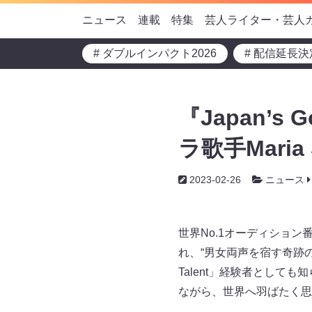
ニュース
連載
特集
芸人ライター・芸人
# ダブルインパクト2026
# 配信延長決
『Japan’s
ラ歌手Mari
2023-02-26
ニュース
世界No.1オーディション番組
れ、“男女両声を宿す奇跡のオ
Talent」経験者とし
ながら、世界へ羽ばたく思