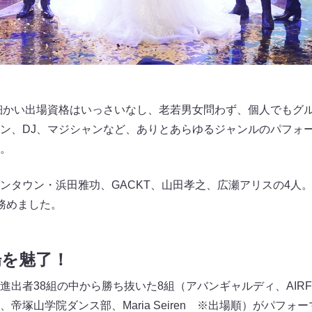
alent』は細かい出場資格はいっさいなし、老若男女問わず、個人で
ン、DJ、マジシャンなど、ありとあらゆるジャンルのパフォ
。
ンタウン・浜田雅功、GACKT、山田孝之、広瀬アリスの4人
務めました。
場を魅了！
出者38組の中から勝ち抜いた8組（アバンギャルディ、AIRF
A、KiLa、帝塚山学院ダンス部、Maria Seiren ※出場順）が