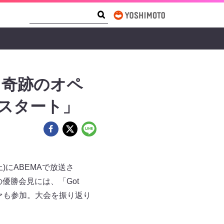
Search Form
Search
を操る奇跡のオペ
かうスタート」
(土)にABEMAで放送さ
の優勝会見には、「Got
バァも参加。大会を振り返り