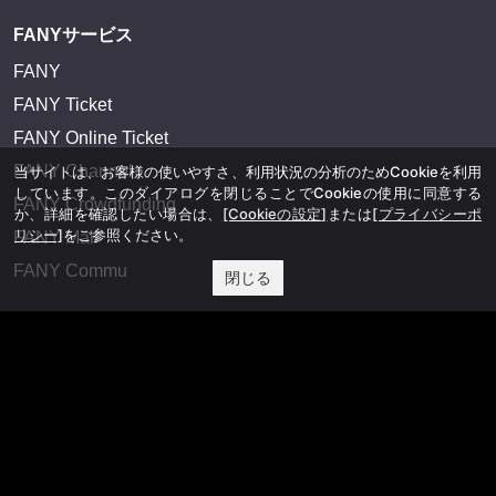
FANYサービス
FANY
FANY Ticket
FANY Online Ticket
FANY Channel
当サイトは、お客様の使いやすさ、利用状況の分析のためCookieを利用
しています。このダイアログを閉じることでCookieの使用に同意する
FANY Crowdfunding
か、詳細を確認したい場合は、
[Cookieの設定]
または
[プライバシーポ
リシー]
をご参照ください。
FANY Mall
FANY Commu
閉じる
法務・規約
プライバシーポリシー
反社会的勢力排除宣言
会社情報
吉本興業株式会社