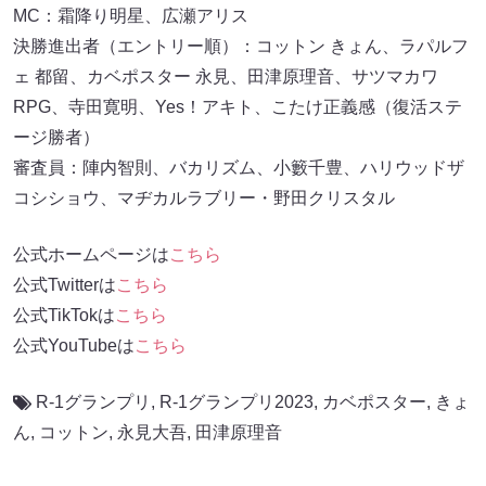
MC：霜降り明星、広瀬アリス
決勝進出者（エントリー順）：コットン きょん、ラパルフ
ェ 都留、カベポスター 永見、田津原理音、サツマカワ
RPG、寺田寛明、Yes！アキト、こたけ正義感（復活ステ
ージ勝者）
審査員：陣内智則、バカリズム、小籔千豊、ハリウッドザ
コシショウ、マヂカルラブリー・野田クリスタル
公式ホームページは
こちら
公式Twitterは
こちら
公式TikTokは
こちら
公式YouTubeは
こちら
R-1グランプリ
,
R-1グランプリ2023
,
カベポスター
,
きょ
ん
,
コットン
,
永見大吾
,
田津原理音