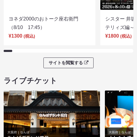
ヨネダ2000のおトーク座右衛門
シスター 井坂
（8/10 17:45）
テリィズ編～（8
¥1300
¥1800
(税込)
(税込)
サイトを閲覧する
ライブチケット