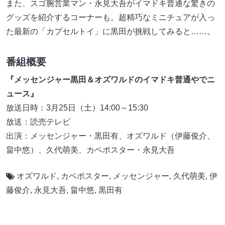
また、スゴ腕営業マン・永見大吾がイマドキ普通な驚きの
グッズを紹介するコーナーも。超精巧なミニチュアが入っ
た最新の「カプセルトイ」に黒田が挑戦してみると……。
番組概要
『メッセンジャー黒田＆オズワルドのイマドキ普通やでニ
ュース』
放送日時：3月25日（土）14:00～15:30
放送：読売テレビ
出演：メッセンジャー・黒田有、オズワルド（伊藤俊介、
畠中悠）、久代萌美、カベポスター・永見大吾
オズワルド
,
カベポスター
,
メッセンジャー
,
久代萌美
,
伊
藤俊介
,
永見大吾
,
畠中悠
,
黒田有