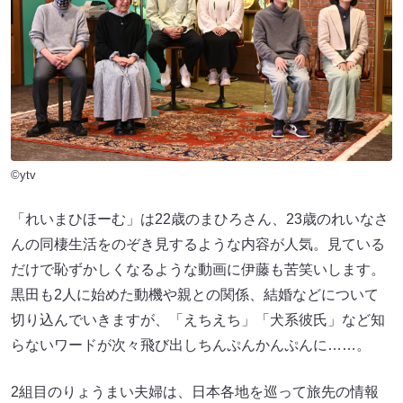
©ytv
「れいまひほーむ」は22歳のまひろさん、23歳のれいなさ
んの同棲生活をのぞき見するような内容が人気。見ている
だけで恥ずかしくなるような動画に伊藤も苦笑いします。
黒田も2人に始めた動機や親との関係、結婚などについて
切り込んでいきますが、「えちえち」「犬系彼氏」など知
らないワードが次々飛び出しちんぷんかんぷんに……。
2組目のりょうまい夫婦は、日本各地を巡って旅先の情報