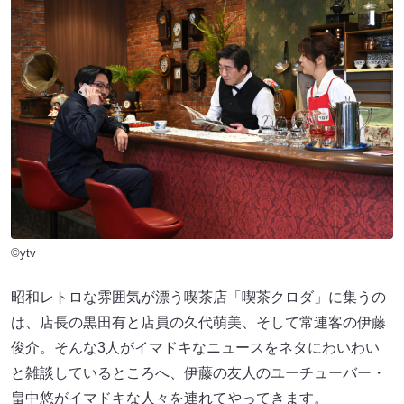
©ytv
昭和レトロな雰囲気が漂う喫茶店「喫茶クロダ」に集うの
は、店長の黒田有と店員の久代萌美、そして常連客の伊藤
俊介。そんな3人がイマドキなニュースをネタにわいわい
と雑談しているところへ、伊藤の友人のユーチューバー・
畠中悠がイマドキな人々を連れてやってきます。