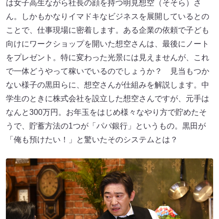
は女子高生ながら社長の顔を持つ明見想空（そそら）さ
ん。しかもかなりイマドキなビジネスを展開しているとの
ことで、仕事現場に密着します。ある企業の依頼で子ども
向けにワークショップを開いた想空さんは、最後にノート
をプレゼント。特に変わった光景には見えませんが、これ
で一体どうやって稼いでいるのでしょうか？ 見当もつか
ない様子の黒田らに、想空さんが仕組みを解説します。中
学生のときに株式会社を設立した想空さんですが、元手は
なんと300万円。お年玉をはじめ様々なやり方で貯めたそ
うで、貯蓄方法の1つが「パパ銀行」というもの。黒田が
「俺も預けたい！」と驚いたそのシステムとは？