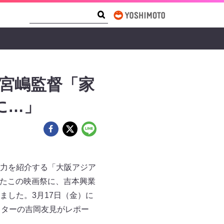
Search Form
Search
 宮嶋監督「家
に…」
力を紹介する「大阪アジア
えたこの映画祭に、吉本興業
した。3月17日（金）に
イターの吉岡友見がレポー