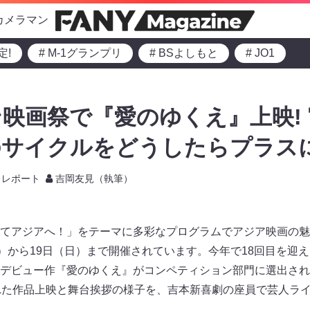
カメラマン
定!
# M-1グランプリ
# BSよしもと
# JO1
映画祭で『愛のゆくえ』上映!
のサイクルをどうしたらプラス
レポート
吉岡友見（執筆）
てアジアへ！」をテーマに多彩なプログラムでアジア映画の魅
金）から19日（日）まで開催されています。今年で18回目を迎
デビュー作『愛のゆくえ』がコンペティション部門に選出されま
れた作品上映と舞台挨拶の様子を、吉本新喜劇の座員で芸人ラ