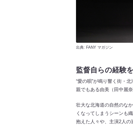
出典:
FANY マガジン
監督自らの経験
“愛の唄”が鳴り響く街・
親でもある由美（田中麗奈
壮大な北海道の自然のなか
くなってしまうシーンも織
抱えた人々や、主演2人の