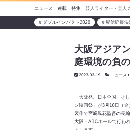
ニュース
連載
特集
芸人ライター・芸人
# ダブルインパクト2026
# 配信延長決
大阪アジアン
庭環境の負
2023-03-19
ニュース
「大阪発。日本全国、そし
ン映画祭」が3月10日（
製作で宮嶋風花監督の長編
大阪・ABCホールで行わ
トします。