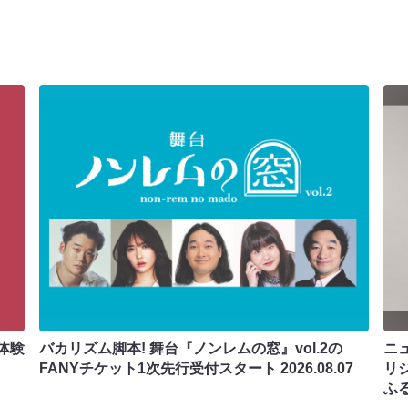
体験
バカリズム脚本! 舞台『ノンレムの窓』vol.2の
ニ
FANYチケット1次先行受付スタート
2026.08.07
リ
ふ