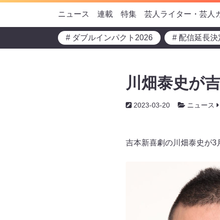
ニュース
連載
特集
芸人ライター・芸人
# ダブルインパクト2026
# 配信延長決
川畑泰史が
2023-03-20
ニュース
吉本新喜劇の川畑泰史が3