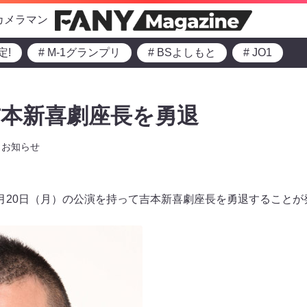
カメラマン
定!
# M-1グランプリ
# BSよしもと
# JO1
吉本新喜劇座長を勇退
お知らせ
月20日（月）の公演を持って吉本新喜劇座長を勇退することが