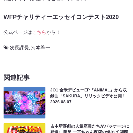
WFPチャリティーエッセイコンテスト2020
公式ページは
こちら
から！
次長課長
,
河本準一
関連記事
JO1 全米デビューEP『ANIMAL』から収
録曲「SAKURA」リリックビデオ公開！
2026.08.07
吉本新喜劇の人気座員たちがパッケージに
登場! ｢明星 一平ちゃん夜店の焼そば 関西