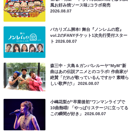
風お好み焼ソース味｣コラボ発売
2026.08.07
バカリズム脚本! 舞台『ノンレムの窓』
vol.2のFANYチケット1次先行受付スター
ト
2026.08.07
森三中・大島＆ガンバレルーヤ“MyM”新
曲はあの伝説アニメとのコラボ! 作曲家が
絶賛「だれが歌っているんですか? 素晴ら
しい歌声だ!」
2026.08.07
小嶋花梨が“卒業後初”ワンマンライブで
10曲熱唱! 「やっぱりステージに立ってる
この瞬間が好き」
2026.08.07