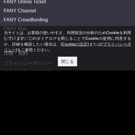
FANY Online Ticket
FANY Channel
FANY Crowdfunding
FANY Mall
当サイトは、お客様の使いやすさ、利用状況の分析のためCookieを利用
FANY Commu
しています。このダイアログを閉じることでCookieの使用に同意する
か、詳細を確認したい場合は、
[Cookieの設定]
または
[プライバシーポ
リシー]
をご参照ください。
法務・規約
閉じる
プライバシーポリシー
反社会的勢力排除宣言
会社情報
吉本興業株式会社
お問い合わせ
その他
よしもとニュースセンターアーカイブ